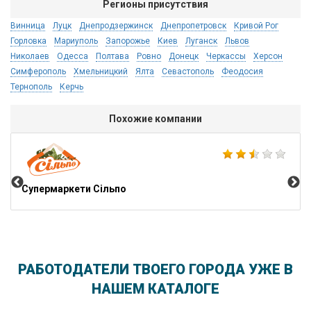
Регионы присутствия
Винница
Луцк
Днепродзержинск
Днепропетровск
Кривой Рог
Горловка
Мариуполь
Запорожье
Киев
Луганск
Львов
Николаев
Одесса
Полтава
Ровно
Донецк
Черкассы
Херсон
Симферополь
Хмельницкий
Ялта
Севастополь
Феодосия
Тернополь
Керчь
Похожие компании
Sto
Супермаркети Сільпо
РАБОТОДАТЕЛИ ТВОЕГО ГОРОДА УЖЕ В
НАШЕМ КАТАЛОГЕ