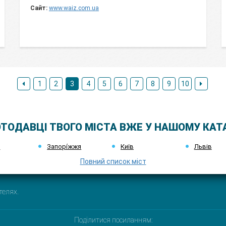
Сайт:
www.waiz.com.ua
1
2
3
4
5
6
7
8
9
10
ТОДАВЦІ ТВОГО МІСТА ВЖЕ У НАШОМУ КАТ
к
Запорі́жжя
Київ
Львів
Повний список міст
телях.
Поділитися посиланням: