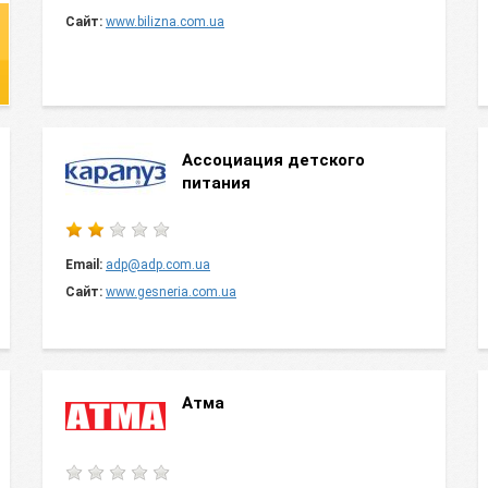
Сайт:
www.bilizna.com.ua
Ассоциация детского
питания
Email:
adp@adp.com.ua
Сайт:
www.gesneria.com.ua
Атма