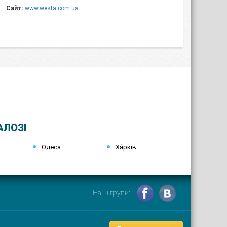
Сайт:
www.westa.com.ua
АЛОЗІ
Одеса
Ха́рків
Наші групи: