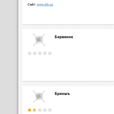
Сайт:
www.atb.ua
Барвинок
Бриошъ