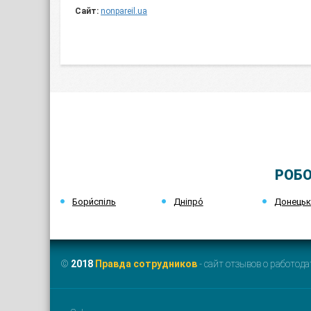
Сайт:
nonpareil.ua
РОБО
Бори́спіль
Дніпро́
Донець
©
2018
Правда сотрудников
- сайт отзывов о работода