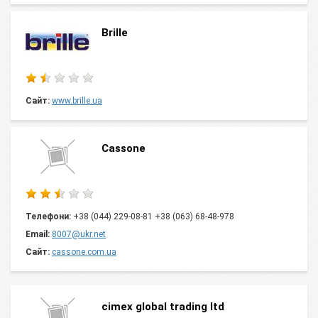
Brille
Сайт:
www.brille.ua
Cassone
Телефони:
+38 (044) 229-08-81 +38 (063) 68-48-978
Email:
8007@ukr.net
Сайт:
cassone.com.ua
cimex global trading ltd