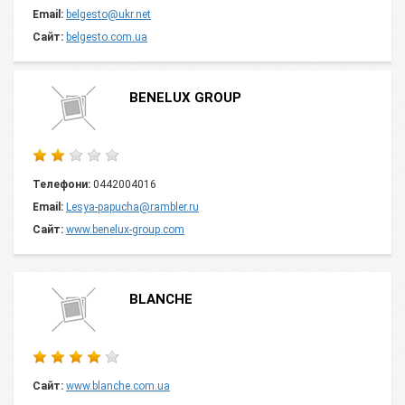
Email:
belgesto@ukr.net
Сайт:
belgesto.com.ua
BENELUX GROUP
Телефони:
0442004016
Email:
Lesya-papucha@rambler.ru
Сайт:
www.benelux-group.com
BLANCHE
Сайт:
www.blanche.com.ua