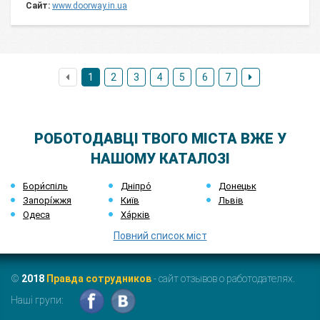
Сайт:
www.doorway.in.ua
1
2
3
4
5
6
7
РОБОТОДАВЦІ ТВОГО МІСТА ВЖЕ У
НАШОМУ КАТАЛОЗІ
Бори́спіль
Дніпро́
Донецьк
Запорі́жжя
Київ
Львів
Одеса
Ха́рків
Повний список міст
©
2018
Правда сотрудников
- сайт отзывов о работодателях.
Наші групи: