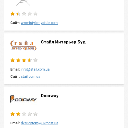
Сайт:
www.istylemystule.com
Cтайл Интерьер Буд
Email:
info@stail.com.ua
Сайт:
stail.com.ua
Doorway
Email:
dverioptom@ukrpost.ua