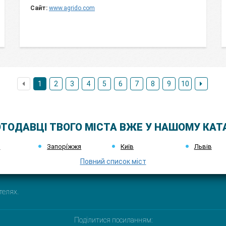
Сайт:
www.agrido.com
1
2
3
4
5
6
7
8
9
10
ТОДАВЦІ ТВОГО МІСТА ВЖЕ У НАШОМУ КАТ
к
Запорі́жжя
Київ
Львів
Повний список міст
телях.
Поділитися посиланням: