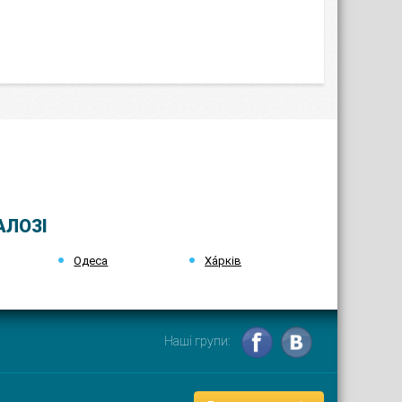
АЛОЗІ
Одеса
Ха́рків
Наші групи: