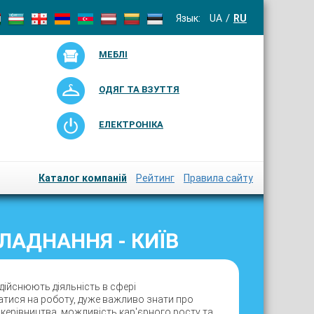
Язык:
UA
RU
МЕБЛІ
ОДЯГ ТА ВЗУТТЯ
ЕЛЕКТРОНІКА
Каталог компаній
Рейтинг
Правила сайту
АДНАННЯ - КИЇВ
дійснюють діяльність в сфері
тися на роботу, дуже важливо знати про
ь керівництва, можливість кар'єрного росту та