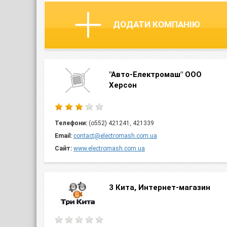
ДОДАТИ КОМПАНІЮ
"Авто-Електромаш" ООО
Херсон
Телефони:
(о552) 421241, 421339
Email:
contact@electromash.com.ua
Сайт:
www.electromash.com.ua
3 Кита, Интернет-магазин