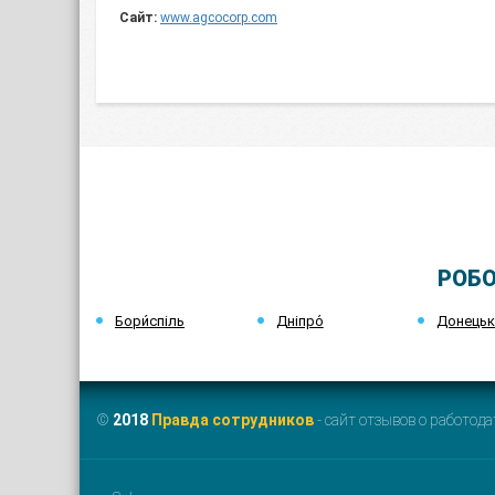
Сайт:
www.agcocorp.com
РОБО
Бори́спіль
Дніпро́
Донець
©
2018
Правда сотрудников
- сайт отзывов о работода