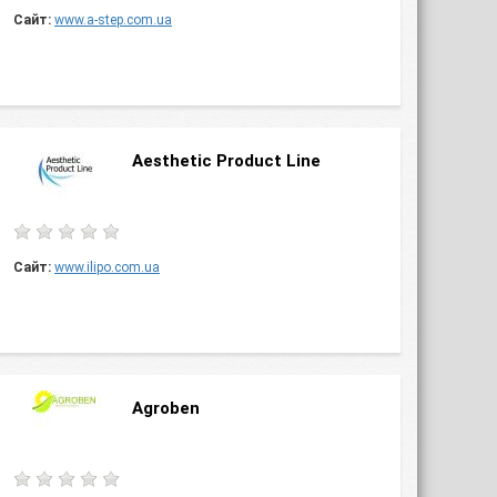
Сайт:
www.a-step.com.ua
Aesthetic Product Line
Сайт:
www.ilipo.com.ua
Agroben