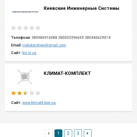
Киевские Инженерные Системы
Телефони:
380986916088 380503396659 380443629014
Email:
melukandrew@gmail.com
Сайт:
kis.in.ua
КЛИМАТ-КОМПЛЕКТ
Сайт:
www.klimatk.kiev.ua
1
2
3