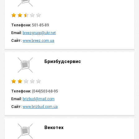
Телефони:
501-85-89
Email:
breezgrupp@ukr.net
Сайт:
www.breez.com.ua
Бризбудсервис
Телефони:
(044)503-68-95
Email:
brizbud@mail.com
Сайт:
www.brizbud.com.ua
Векотех