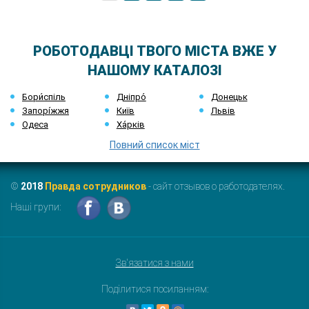
РОБОТОДАВЦІ ТВОГО МІСТА ВЖЕ У
НАШОМУ КАТАЛОЗІ
Бори́спіль
Дніпро́
Донецьк
Запорі́жжя
Київ
Львів
Одеса
Ха́рків
Повний список міст
©
2018
Правда сотрудников
- сайт отзывов о работодателях.
Наші групи:
Зв'язатися з нами
Поділитися посиланням: