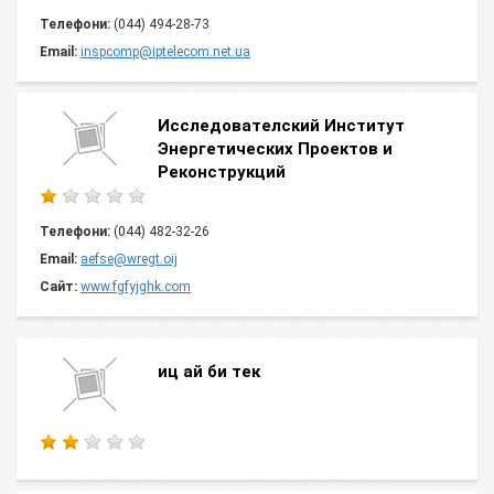
Телефони:
(044) 494-28-73
Email:
inspcomp@iptelecom.net.ua
Исследователский Институт
Энергетических Проектов и
Реконструкций
Телефони:
(044) 482-32-26
Email:
aefse@wregt.oij
Сайт:
www.fgfyjghk.com
иц ай би тек