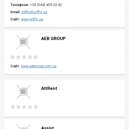
Телефони:
+38 (044) 459-32-42
Email:
griffin@griffin.ua
Сайт:
www.griffin.ua
AEB GROUP
Сайт:
www.aebgroup.com.ua
AltRent
Assist