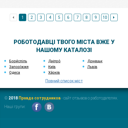
1
2
3
4
5
6
7
8
9
10
РОБОТОДАВЦІ ТВОГО МІСТА ВЖЕ У
НАШОМУ КАТАЛОЗІ
Бори́спіль
Дніпро́
Донецьк
Запорі́жжя
Київ
Львів
Одеса
Ха́рків
Повний список міст
©
2018
Правда сотрудников
- сайт отзывов о работодателях.
Наші групи: