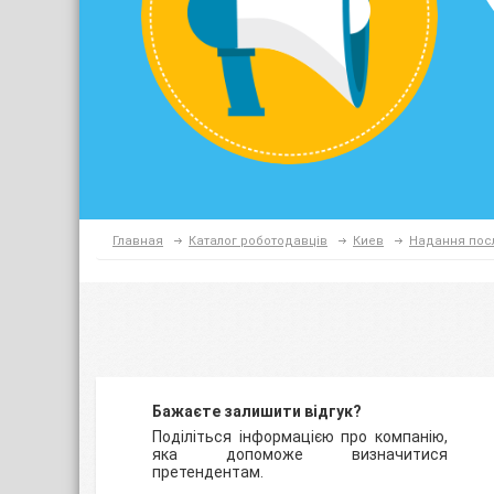
Главная
Каталог роботодавців
Киев
Надання пос
Бажаєте залишити відгук?
Поділіться інформацією про компанію,
яка допоможе визначитися
претендентам.