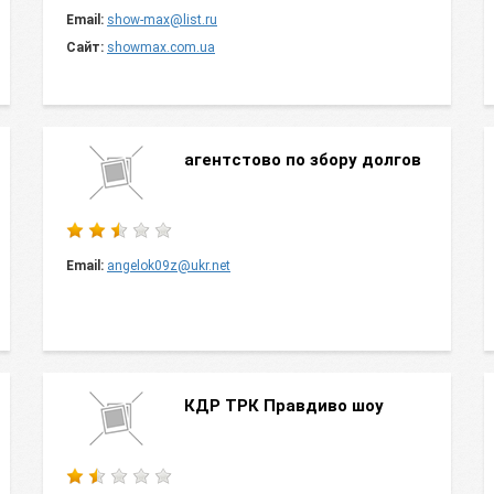
Email:
show-max@list.ru
Сайт:
showmax.com.ua
агентстово по збору долгов
Email:
angelok09z@ukr.net
КДР ТРК Правдиво шоу