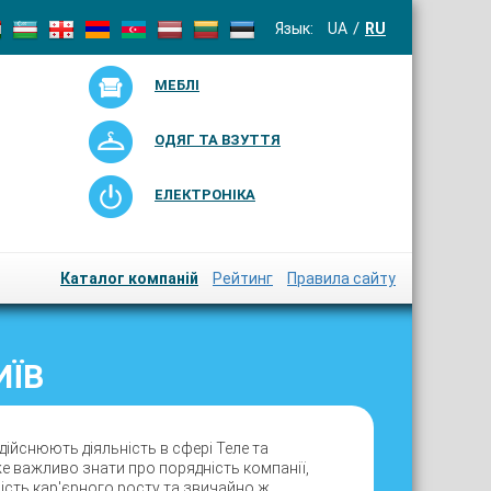
Язык:
UA
RU
МЕБЛІ
ОДЯГ ТА ВЗУТТЯ
ЕЛЕКТРОНІКА
Каталог компаній
Рейтинг
Правила сайту
ИЇВ
дійснюють діяльність в сфері Теле та
же важливо знати про порядність компанії,
вість кар'єрного росту та звичайно ж