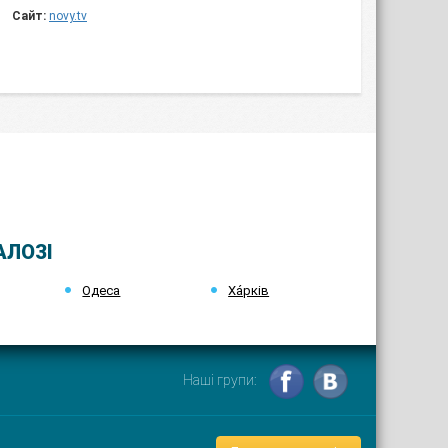
Сайт:
novy.tv
АЛОЗІ
Одеса
Ха́рків
Наші групи: