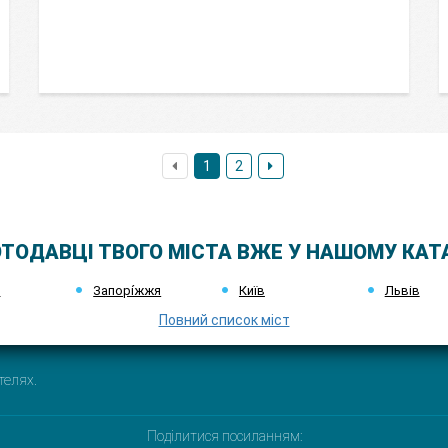
1
2
ТОДАВЦІ ТВОГО МІСТА ВЖЕ У НАШОМУ КАТ
к
Запорі́жжя
Київ
Львів
Повний список міст
телях.
Поділитися посиланням: