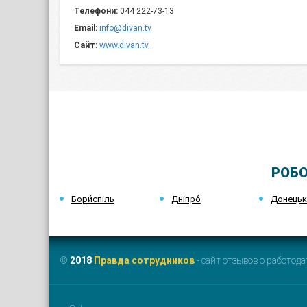
Телефони:
044 222-73-13
Email:
info@divan.tv
Сайт:
www.divan.tv
РОБО
Бори́спіль
Дніпро́
Донець
©
2018
Правда сотрудников
- сайт отзывов о работода