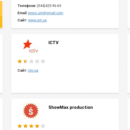
Телефони:
(044)425-96-69
Email:
press.unt@gmail.com
Сайт:
www.unt.ua
ICTV
Сайт:
ictv.ua
ShowMax production