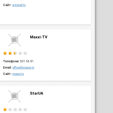
Сайт:
a-travel.tv
Maxxi-TV
Телефони:
501 56 81
Email:
office@maxxi.tv
Сайт:
maxxi.tv
StarUA