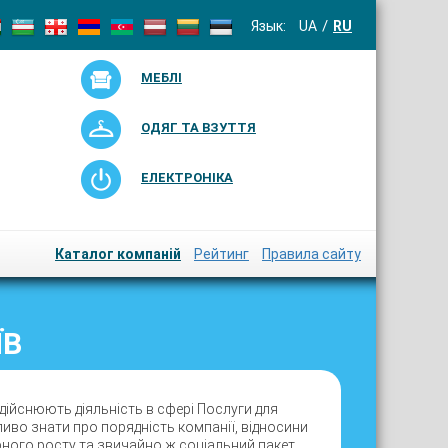
Язык:
UA
RU
МЕБЛІ
ОДЯГ ТА ВЗУТТЯ
ЕЛЕКТРОНІКА
Каталог компаній
Рейтинг
Правила сайту
ЇВ
дійснюють діяльність в сфері Послуги для
ливо знати про порядність компанії, відносини
єрного росту та звичайно ж соціальний пакет.