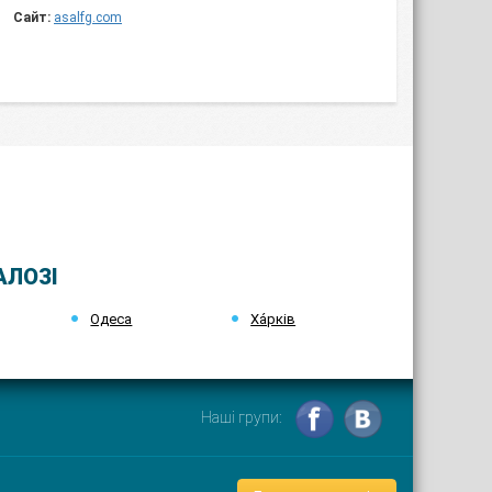
Сайт:
asalfg.com
АЛОЗІ
Одеса
Ха́рків
Наші групи: