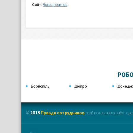
Сайт:
9group.com.ua
РОБО
Бори́спіль
Дніпро́
Донець
©
2018
Правда сотрудников
- сайт отзывов о работода