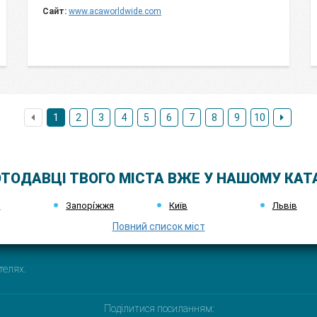
Сайт:
www.acaworldwide.com
1
2
3
4
5
6
7
8
9
10
ТОДАВЦІ ТВОГО МІСТА ВЖЕ У НАШОМУ КАТ
к
Запорі́жжя
Київ
Львів
Повний список міст
телях.
Поділитися посиланням: