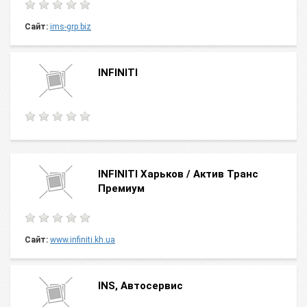
Сайт:
ims-grp.biz
INFINITI
INFINITI Харьков / Актив Транс
Премиум
Сайт:
www.infiniti.kh.ua
INS, Автосервис