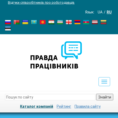
Відгуки співробітників про роботодавців
Язык:
UA
RU
Toggle
navigat
Знайти
Каталог компаній
Рейтинг
Правила сайту