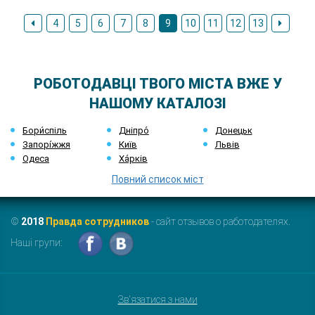
4
5
6
7
8
9
10
11
12
13
РОБОТОДАВЦІ ТВОГО МІСТА ВЖЕ У
НАШОМУ КАТАЛОЗІ
Бори́спіль
Дніпро́
Донецьк
Запорі́жжя
Київ
Львів
Одеса
Ха́рків
Повний список міст
©
2018
Правда сотрудников
- сайт отзывов о работодателях.
Наші групи:
Зв'язатися з нами