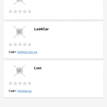
Led4Car
Сайт:
led4car.com.ua
Lion
Сайт:
kyivstar.ua