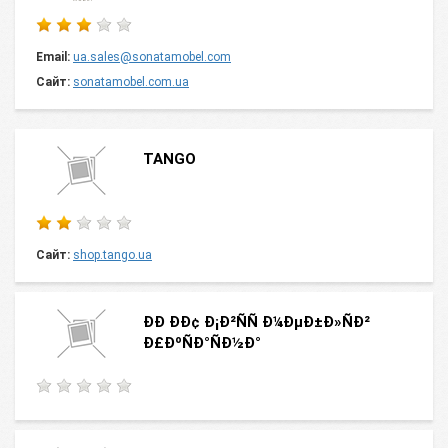
Email:
ua.sales@sonatamobel.com
Сайт:
sonatamobel.com.ua
TANGO
Сайт:
shop.tango.ua
ÐÐ ÐÐ¢ Ð¡Ð²ÑÑ Ð¼ÐµÐ±Ð»ÑÐ²
Ð£ÐºÑÐ°ÑÐ½Ð°