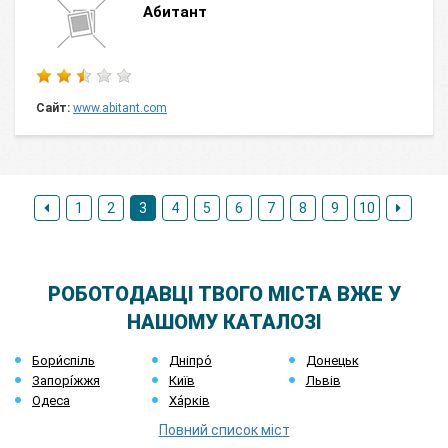
Абитант
Сайт:
www.abitant.com
1
2
3
4
5
6
7
8
9
10
РОБОТОДАВЦІ ТВОГО МІСТА ВЖЕ У
НАШОМУ КАТАЛОЗІ
Бори́спіль
Дніпро́
Донецьк
Запорі́жжя
Київ
Львів
Одеса
Ха́рків
Повний список міст