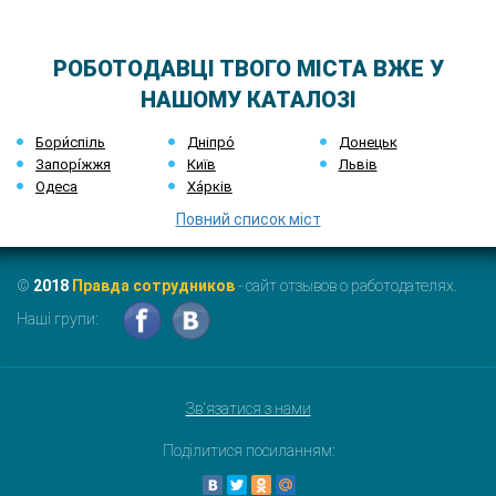
РОБОТОДАВЦІ ТВОГО МІСТА ВЖЕ У
НАШОМУ КАТАЛОЗІ
Бори́спіль
Дніпро́
Донецьк
Запорі́жжя
Київ
Львів
Одеса
Ха́рків
Повний список міст
©
2018
Правда сотрудников
- сайт отзывов о работодателях.
Наші групи:
Зв'язатися з нами
Поділитися посиланням: