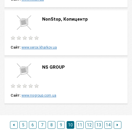
NonStop, Копицентр
Сайт:
www.xerox.kharkov.ua
NS GROUP
Сайт:
www.nsgroup.com.ua
5
6
7
8
9
10
11
12
13
14