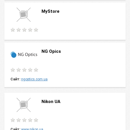
MyStore
NG Opics
Сайт:
ngoptics.com.ua
Nikon UA
Сайт:
www.nikon.ua