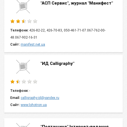
"АСП Сервис", журнал "Манифест"
Телефони:
426-82-22, 426-70-83, 050-461-71-07.067-762-00-
48.067-902-16-31
Сайт:
manifest.net.ua
"ИД Calligraphy"
Телефони:
-
Email:
calligraphy.id@yandex.ru
Сайт:
www.lohotron.ua
"Полтащина" Інтернет-видання