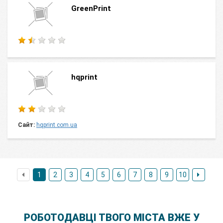
GreenPrint
hqprint
Сайт:
hqprint.com.ua
1
2
3
4
5
6
7
8
9
10
РОБОТОДАВЦІ ТВОГО МІСТА ВЖЕ У