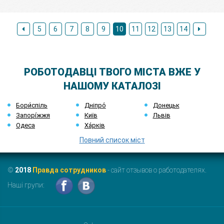
5
6
7
8
9
10
11
12
13
14
РОБОТОДАВЦІ ТВОГО МІСТА ВЖЕ У
НАШОМУ КАТАЛОЗІ
Бори́спіль
Дніпро́
Донецьк
Запорі́жжя
Київ
Львів
Одеса
Ха́рків
Повний список міст
©
2018
Правда сотрудников
- сайт отзывов о работодателях.
Наші групи: