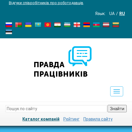
Відгуки співробітників про роботодавців
Язык:
UA
RU
Toggle
navigat
Знайти
Каталог компаній
Рейтинг
Правила сайту