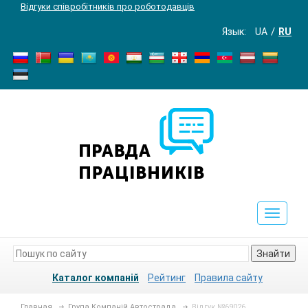
Відгуки співробітників про роботодавців
Язык:
UA
RU
Toggle
navigat
Знайти
Каталог компаній
Рейтинг
Правила сайту
Главная
Група Компаній Автострада
Відгук №69026