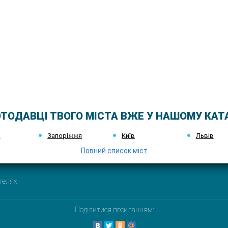
ТОДАВЦІ ТВОГО МІСТА ВЖЕ У НАШОМУ КАТ
к
Запорі́жжя
Київ
Львів
Повний список міст
телях.
Поділитися посиланням: