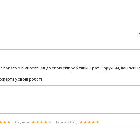
з повагою відносяться до своїх співробітникі. Графік зручний, націленні
сперти у своїй роботі.
Соц. пакет:
Кар'єрний ріст :