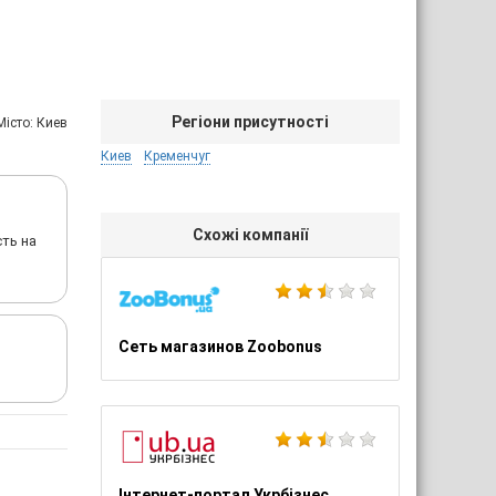
Регіони присутності
Мiсто: Киев
Киев
Кременчуг
Схожі компанії
сть на
Сеть магазинов Zoobonus
Інтернет-портал Укрбізнес