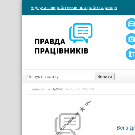
Відгуки співробітників про роботодавців
Знайти
Главная
UpWeb
Відгук №69333
Всі ві