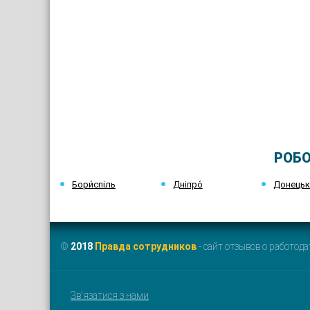
РОБО
Бори́спіль
Дніпро́
Донець
©
2018
Правда сотрудников
- сайт отзывов о работода
Зв'язатися з нами