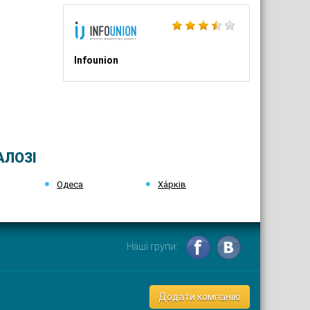
Infounion
АЛОЗІ
Одеса
Ха́рків
Наші групи:
Додати компанію