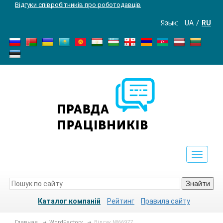
Відгуки співробітників про роботодавців
Язык:
UA
RU
Toggle
navigat
Знайти
Каталог компаній
Рейтинг
Правила сайту
Главная
WordFactory
Відгук №66977