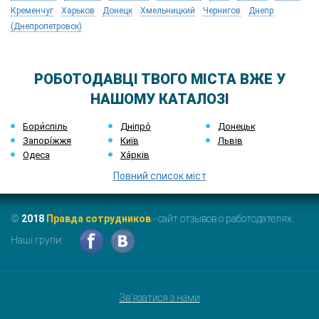
Кременчуг
Харьков
Донецк
Хмельницкий
Чернигов
Днепр
(Днепропетровск)
РОБОТОДАВЦІ ТВОГО МІСТА ВЖЕ У
НАШОМУ КАТАЛОЗІ
Бори́спіль
Дніпро́
Донецьк
Запорі́жжя
Київ
Львів
Одеса
Ха́рків
Повний список міст
©
2018
Правда сотрудников
- сайт отзывов о работодателях.
Наші групи:
Зв'язатися з нами