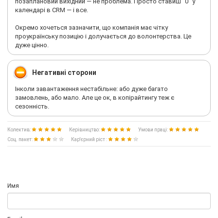
позаплановий вихідний — не проблема. Просто ставиш "0" у
календарі в CRM — і все.
Окремо хочеться зазначити, що компанія має чітку
проукраїнську позицію і долучається до волонтерства. Це
дуже цінно.
Негативні сторони
Інколи завантаження нестабільне: або дуже багато
замовлень, або мало. Але це ок, в копірайтингу теж є
сезонність.
Колектив:
Керівництво:
Умови праці:
Соц. пакет:
Кар'єрний ріст :
Имя