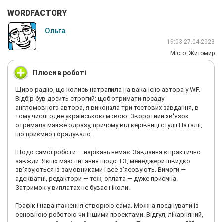
WORDFACTORY
Ольга
19:03 27.04.2023
Мiсто: Житомир
Плюси в роботі
Щиро радію, що колись натрапила на вакансію автора у WF.
Відбір був досить строгий: щоб отримати посаду
англомовного автора, я виконала три тестових завдання, в
тому числі одне українською мовою. Зворотний зв'язок
отримала майже одразу, причому від керівниці студії Наталії,
що приємно порадувало.
Щодо самої роботи — нарікань немає. Завдання є практично
завжди. Якщо маю питання щодо ТЗ, менеджери швидко
зв'язуються із замовниками і все з'ясовують. Вимоги —
адекватні, редактори — теж, оплата — дуже приємна.
Затримок у виплатах не буває ніколи.
Графік і навантаження створюю сама. Можна поєднувати із
основною роботою чи іншими проектами. Відгул, лікарняний,