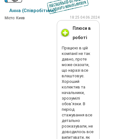
Анна (Співробітник)
18:25 04.06.2024
Мiсто: Киев
Плюси в
роботі
Працюю в цій
компанії не так
давно, проте
може сказати,
що наразі все
влаштовує.
Хороший
колектив та
начальники,
зрозумілі
обов'язки. В
період
стажування все
детально
розказували, не
доводилось все
випитувати, як