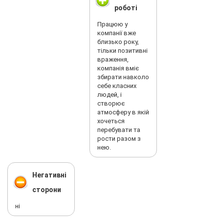
роботі
Працюю у
компанії вже
близько року,
тільки позитивні
враження,
компанія вміє
збирати навколо
себе класних
людей, і
створює
атмосферу в якій
хочеться
перебувати та
рости разом з
нею.
Негативні
сторони
ні