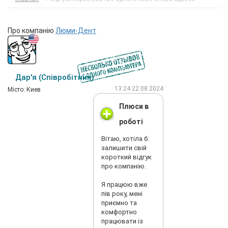
Про компанію
Люми-Дент
Дар'я (Співробітник)
13:24 22.08.2024
Мiсто: Киев
Плюси в
роботі
Вітаю, хотіла б
залишити свій
короткий відгук
про компанію.
Я працюю вже
пів року, мені
приємно та
комфортно
працювати із