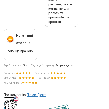
рекомендувати
компанію для
роботи та
професійного
зростання
Негативні
сторони
поки що працюю
:)
Заробітня плата:
біла
Відповідність ринку:
Вище середньої
Колектив:
Керівництво:
Умови праці:
Соц. пакет:
Кар'єрний ріст :
Про компанію
Люми-Дент