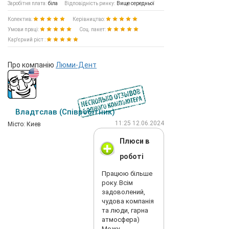
Заробітня плата:
біла
Відповідність ринку:
Вище середньої
Колектив:
Керівництво:
Умови праці:
Соц. пакет:
Кар'єрний ріст :
Про компанію
Люми-Дент
Владтслав (Співробітник)
11:25 12.06.2024
Мiсто: Киев
Плюси в
роботі
Працюю більше
року. Всім
задоволений,
чудова компанія
та люди, гарна
атмосфера)
Можу