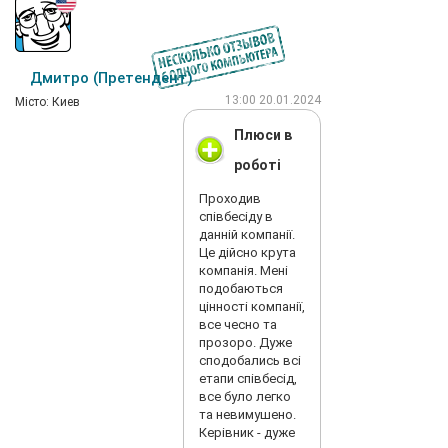
Дмитро (Претендент)
13:00 20.01.2024
Мiсто: Киев
Плюси в
роботі
Проходив
співбесіду в
данній компанії.
Це дійсно крута
компанія. Мені
подобаються
цінності компанії,
все чесно та
прозоро. Дуже
сподобались всі
етапи співбесід,
все було легко
та невимушено.
Керівник - дуже