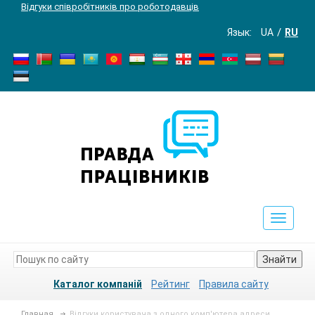
Відгуки співробітників про роботодавців
Язык:
UA
RU
Toggle
navigat
Знайти
Каталог компаній
Рейтинг
Правила сайту
Главная
Відгуки користувача з одного комп'ютера адреси