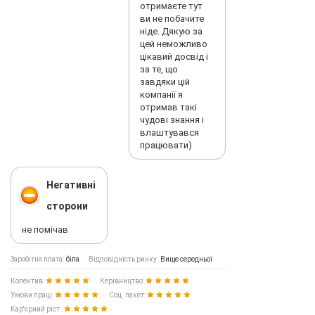
отримаєте тут
ви не побачите
ніде. Дякую за
цей неможливо
цікавий досвід і
за те, що
завдяки цій
компанії я
отримав такі
чудові знання і
влаштувався
працювати)
Негативні
сторони
не помічав
Заробітня плата:
біла
Відповідність ринку:
Вище середньої
Колектив:
Керівництво:
Умови праці:
Соц. пакет:
Кар'єрний ріст :