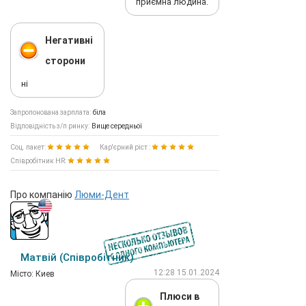
приємна людина.
Негативні
сторони
ні
Запропонована зарплата:
біла
Відповідність з/п ринку:
Вище середньої
Соц. пакет:
Кар'єрний ріст :
Співробітник HR:
Про компанію
Люми-Дент
Матвій (Співробітник)
12:28 15.01.2024
Мiсто: Киев
Плюси в