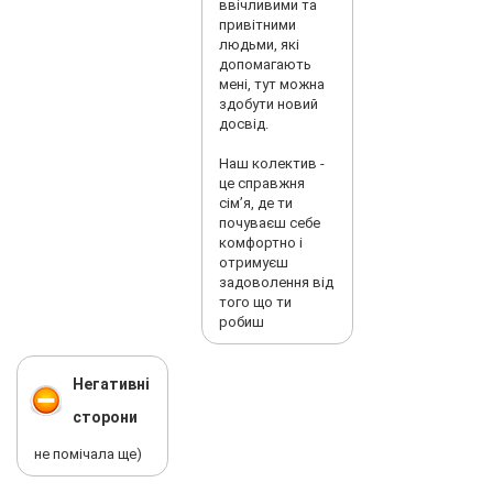
ввічливими та
привітними
людьми, які
допомагають
мені, тут можна
здобути новий
досвід.
Наш колектив -
це справжня
сім’я, де ти
почуваєш себе
комфортно і
отримуєш
задоволення від
того що ти
робиш
Негативні
сторони
не помічала ще)