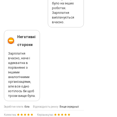
було на інших
роботах.
Зарплатня
виплачується
вчасно.
Негативні
сторони
Зарплатня
вчасно, наче і
адекватна в
порівнянні з
іншими
аналогічними
організаціями,
але все одно
хотілось би щоб
трохи вище була.
Заробітня плата:
біла
Відповідність ринку:
Вище середньої
Колектив:
Керівництво: