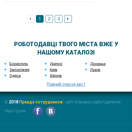
1
2
3
РОБОТОДАВЦІ ТВОГО МІСТА ВЖЕ У
НАШОМУ КАТАЛОЗІ
Бори́спіль
Дніпро́
Донецьк
Запорі́жжя
Київ
Львів
Одеса
Ха́рків
Повний список міст
©
2018
Правда сотрудников
- сайт отзывов о работодателях.
Наші групи: