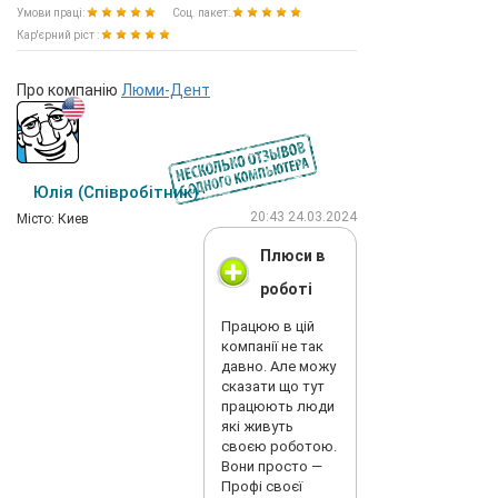
Умови праці:
Соц. пакет:
Кар'єрний ріст :
Про компанію
Люми-Дент
Юлія (Співробітник)
20:43 24.03.2024
Мiсто: Киев
Плюси в
роботі
Працюю в цій
компанії не так
давно. Але можу
сказати що тут
працюють люди
які живуть
своєю роботою.
Вони просто —
Профі своєї