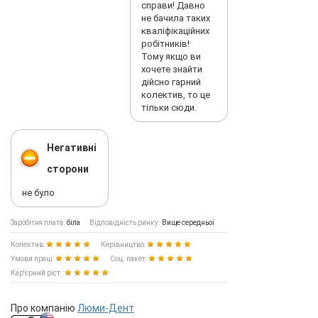
справи! Давно
не бачила таких
кваліфікаційних
робітників!
Тому якщо ви
хочете знайти
дійсно гарний
колектив, то це
тільки сюди.
Негативні
сторони
не було
Заробітня плата:
біла
Відповідність ринку:
Вище середньої
Колектив:
Керівництво:
Умови праці:
Соц. пакет:
Кар'єрний ріст :
Про компанію
Люми-Дент