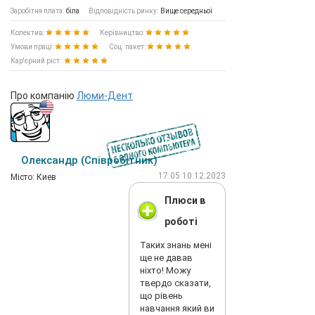
Заробітня плата:
біла
Відповідність ринку:
Вище середньої
Колектив:
Керівництво:
Умови праці:
Соц. пакет:
Кар'єрний ріст :
Про компанію
Люми-Дент
Олександр (Співробітник)
17:05 10.12.2023
Мiсто: Киев
Плюси в
роботі
Таких знань мені
ще не давав
ніхто! Можу
твердо сказати,
що рівень
навчання який ви