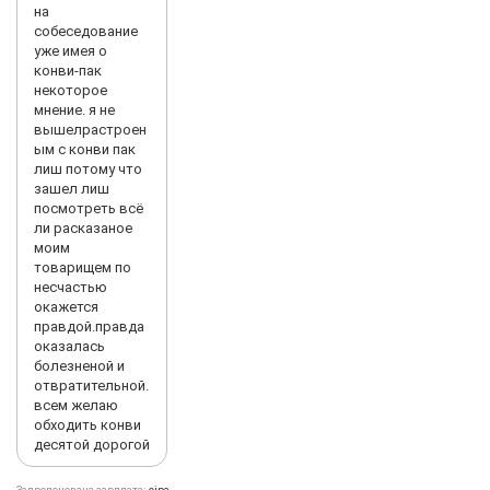
на
собеседование
уже имея о
конви-пак
некоторое
мнение. я не
вышелрастроен
ым с конви пак
лиш потому что
зашел лиш
посмотреть всё
ли расказаное
моим
товарищем по
несчастью
окажется
правдой.правда
оказалась
болезненой и
отвратительной.
всем желаю
обходить конви
десятой дорогой