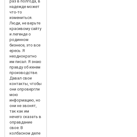
раз в полгода, в
надежде может
что-то
измениться.
Люди, не верьте
красивому сайту
и легенде о
родинном
бизнесе, это все
ересь. Я
неоднократно
им писал. Я знаю
правду об ихнем
производстве.
Давал свои
контакты, чтобы
они опровергли
мою
информацию, но
они не звонят,
так как им
нечего сказать в
оправдание
свое. В
колбасном деле