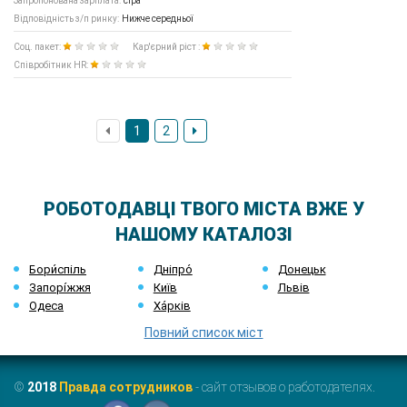
Запропонована зарплата:
сіра
Відповідність з/п ринку:
Нижче середньої
Соц. пакет:
Кар'єрний ріст :
Співробітник HR:
1
2
РОБОТОДАВЦІ ТВОГО МІСТА ВЖЕ У
НАШОМУ КАТАЛОЗІ
Бори́спіль
Дніпро́
Донецьк
Запорі́жжя
Київ
Львів
Одеса
Ха́рків
Повний список міст
©
2018
Правда сотрудников
- сайт отзывов о работодателях.