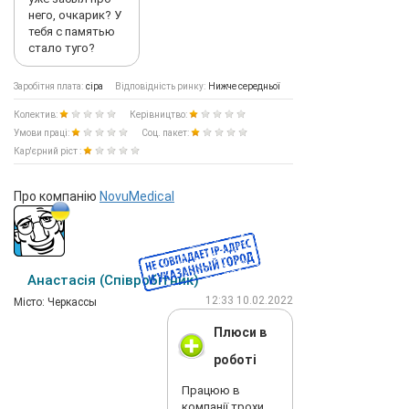
него, очкарик? У
тебя с памятью
стало туго?
Заробітня плата:
сіра
Відповідність ринку:
Нижче середньої
Колектив:
Керівництво:
Умови праці:
Соц. пакет:
Кар'єрний ріст :
Про компанію
NovuMedical
Анастасія (Співробітник)
12:33 10.02.2022
Мiсто: Черкассы
Плюси в
роботі
Працюю в
компанії трохи