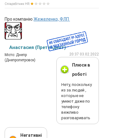
Співробітник HR:
Про компанію
Жежеленко, ФЛП
Анастасия (Претендент)
20:37 03.02.2022
Мiсто: Днепр
(Днепропетровск)
Плюси в
роботі
Нету, поскольку
из за людей ,
которые не
умеют даже по
телефону
вежливо
разговаривать
Негативні