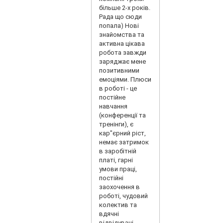
більше 2-х років.
Рада що сюди
попала) Нові
знайомства та
активна цікава
робота завжди
заряджає мене
позитивними
емоціями. Плюси
в роботі - це
постійне
навчання
(конференції та
тренінги), є
кар"єрний ріст,
немає затримок
в заробітній
платі, гарні
умови праці,
постійні
заохочення в
роботі, чудовий
колектив та
вдячні
відвідувачі.