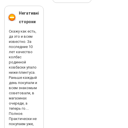
Негативні
сторони
Скажу как есть,
да это и всем
известно. За
последние 10
лет качество
колбас
родинной
ковбаски упало
ниже плинтуса.
Раньше каждый
день покупали и
всем знакомым
советовали, в
магазинах
очереди, а
теперь го....
Полное.
Практически не
покупаем уже,