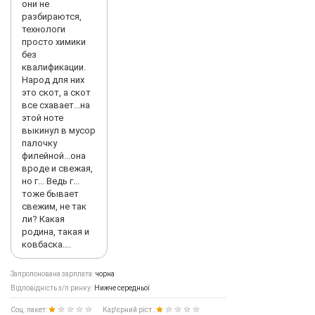
они не
разбираются,
технологи
просто химики
без
квалификации.
Народ для них
это скот, а скот
все схавает...на
этой ноте
выкинул в мусор
палочку
филейной...она
вроде и свежая,
но г... Ведь г...
тоже бывает
свежим, не так
ли? Какая
родина, такая и
ковбаска....
Запропонована зарплата:
чорна
Відповідність з/п ринку:
Нижче середньої
Соц. пакет:
Кар'єрний ріст :