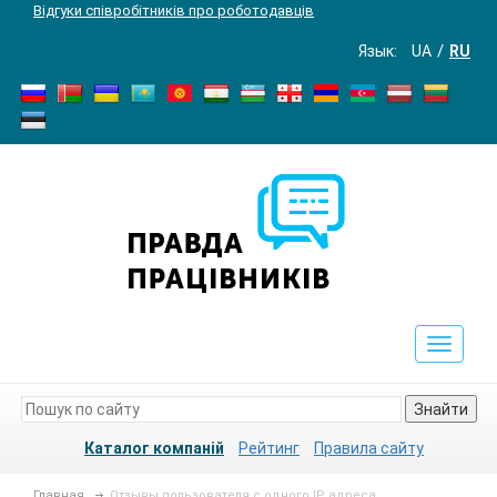
Відгуки співробітників про роботодавців
Язык:
UA
RU
Toggle
navigat
Знайти
Каталог компаній
Рейтинг
Правила сайту
Главная
Отзывы пользователя с одного IP адреса