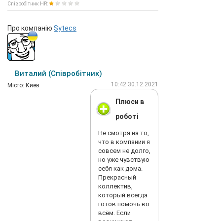
Співробітник HR:
Про компанію
Sytecs
Виталий (Співробітник)
10:42 30.12.2021
Мiсто: Киев
Плюси в
роботі
Не смотря на то,
что в компании я
совсем не долго,
но уже чувствую
себя как дома.
Прекрасный
коллектив,
который всегда
готов помочь во
всём. Если