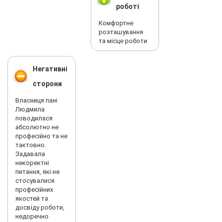
роботі
Комфортне
розташування
та місце роботи
Негативні
сторони
Власниця пані
Людмила
поводилася
абсолютно не
професійно та не
тактовно.
Задавала
некоректні
питання, які не
стосувалися
професійних
якостей та
досвіду роботи,
недоречно