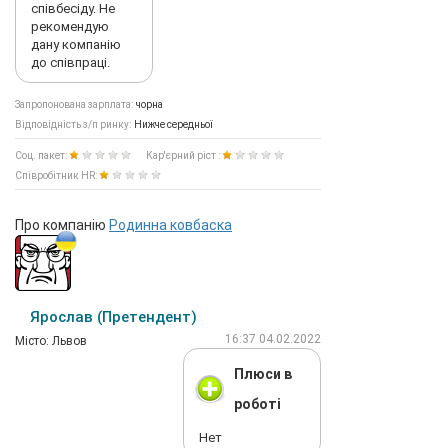
співбесіду. Не
рекомендую
дану компанію
до співпраці.
Запропонована зарплата:
чорна
Відповідність з/п ринку:
Нижче середньої
Соц. пакет:
Кар'єрний ріст :
Співробітник HR:
Про компанію
Родинна ковбаска
Ярослав (Претендент)
16:37 04.02.2022
Мiсто: Львов
Плюси в
роботі
Нет