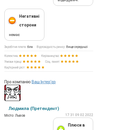
Негативні
сторони
немає
Заробітня плата:
біла
Відповідність ринку:
Вище середньої
Колектив:
Керівництво:
Умови праці:
Соц. пакет:
Кар'єрний ріст :
Про компанію
Ваш Інтер'єр
Людмила (Претендент)
17:31 09.02.2022
Мiсто: Львов
Плюси в