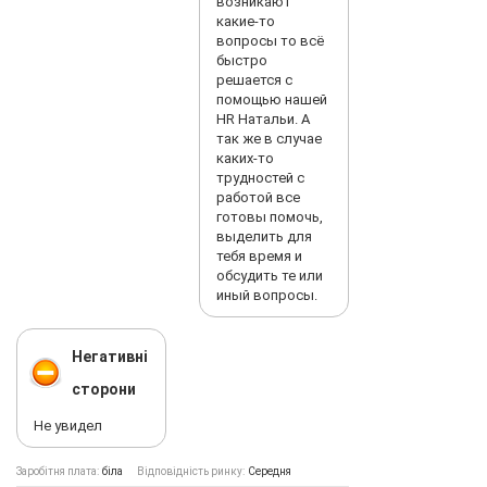
возникают
какие-то
вопросы то всё
быстро
решается с
помощью нашей
HR Натальи. А
так же в случае
каких-то
трудностей с
работой все
готовы помочь,
выделить для
тебя время и
обсудить те или
иный вопросы.
Негативні
сторони
Не увидел
Заробітня плата:
біла
Відповідність ринку:
Середня