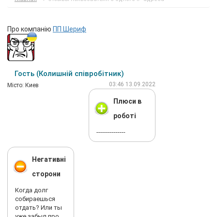
Про компанію
ПП Шериф
Гость (Колишній співробітник)
03:46 13.09.2022
Мiсто: Киев
Плюси в
роботі
---------------
Негативні
сторони
Когда долг
собираешься
отдать? Или ты
уже забыл про