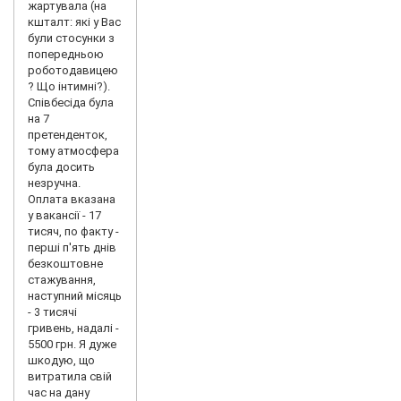
жартувала (на
кшталт: які у Вас
були стосунки з
попередньою
роботодавицею
? Що інтимні?).
Співбесіда була
на 7
претенденток,
тому атмосфера
була досить
незручна.
Оплата вказана
у вакансії - 17
тисяч, по факту -
перші п'ять днів
безкоштовне
стажування,
наступний місяць
- 3 тисячі
гривень, надалі -
5500 грн. Я дуже
шкодую, що
витратила свій
час на дану