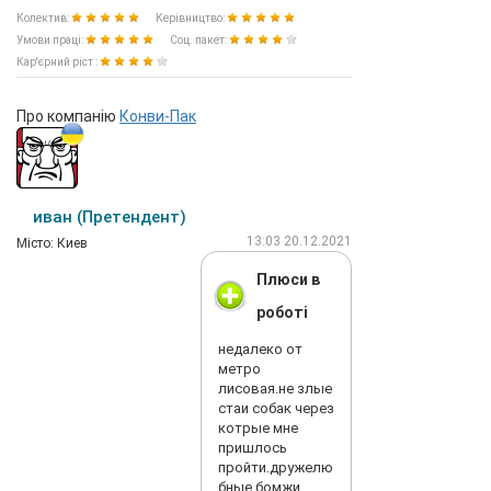
Колектив:
Керівництво:
Умови праці:
Соц. пакет:
Кар'єрний ріст :
Про компанію
Конви-Пак
иван (Претендент)
13:03 20.12.2021
Мiсто: Киев
Плюси в
роботі
недалеко от
метро
лисовая.не злые
стаи собак через
котрые мне
пришлось
пройти.дружелю
бные бомжи