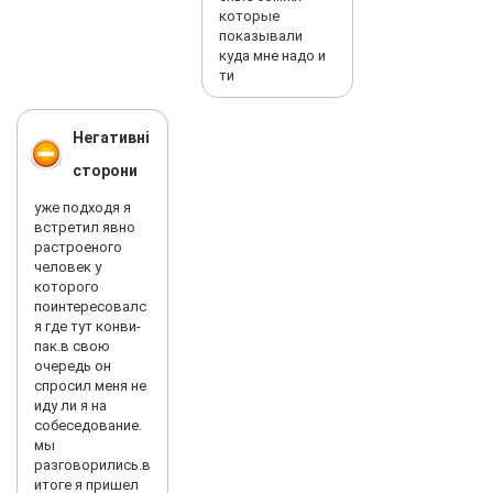
которые
показывали
куда мне надо и
ти
Негативні
сторони
уже подходя я
встретил явно
растроеного
человек у
которого
поинтересовалс
я где тут конви-
пак.в свою
очередь он
спросил меня не
иду ли я на
собеседование.
мы
разговорились.в
итоге я пришел