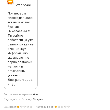
сторони
При первом
звонке,нарывае
тся на хамство
Русланы
Николаевны!!!!
Ты ещё не
работаешь,а уже
относятся как не
к человеку!!
Информацию
указывают не
верно,развозки
нет,хотя в
объявлении
указано
Днепр,пригород
и ТД.
Запропонована зарплата:
біла
Відповідність з/п ринку:
Середня
Соц. пакет:
Кар'єрний ріст :