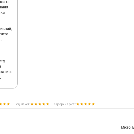
 плата
панія
ика
тивний,
крите
.
ту,
и
ухатися
,
Соц. пакет:
Кар'єрний ріст :
Мiсто: 