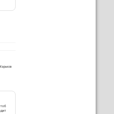
 Харьков
чтоб
идит