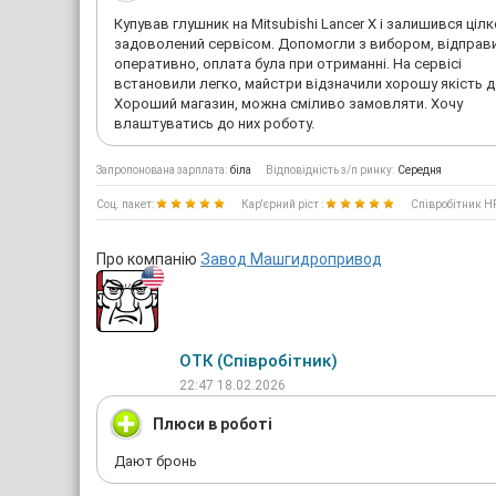
Купував глушник на Mitsubishi Lancer X і залишився ціл
задоволений сервісом. Допомогли з вибором, відправ
оперативно, оплата була при отриманні. На сервісі
встановили легко, майстри відзначили хорошу якість д
Хороший магазин, можна сміливо замовляти. Хочу
влаштуватись до них роботу.
Запропонована зарплата:
біла
Відповідність з/п ринку:
Середня
Соц. пакет:
Кар'єрний ріст :
Співробітник H
Про компанію
Завод Машгидропривод
OТК (Співробітник)
22:47 18.02.2026
Плюси в роботі
Дают бронь