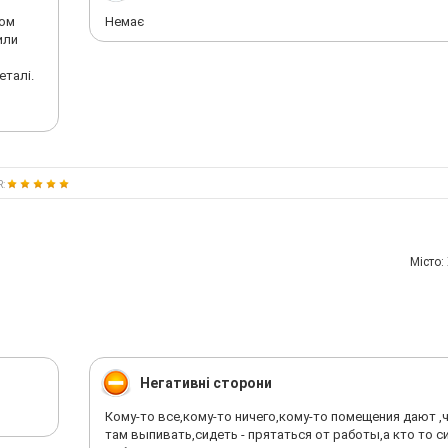
ком
Немає
или
еталі.
R:
Мiсто:
Негативні сторони
Кому-то все,кому-то ничего,кому-то помещения дают ,
там выпивать,сидеть - прятаться от работы,а кто то с