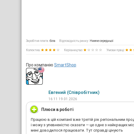
Заробітня плата:
біла
Відповідність ринку:
Нижче середньої
Колектив:
Керівництво:
Умови праці:
Про компанію
SmartShop
Евгений (Співробітник)
16:11 19.01.2026
Плюси в роботі
Працюю в цій компанії вже третій рік регіональним пр
і можу з упевненістю сказати — це одне з найкращих міс
мені доводилося працювати. Тут справді цінують