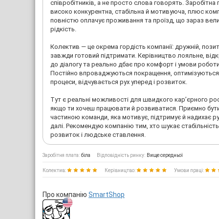
співробітників, а не просто слова говорять. Заробітна
високо конкурентна, стабільна й мотивуюча, плюс ком
повністю оплачує проживання та проїзд, що зараз вел
рідкість.
Колектив — це окрема гордість компанії: дружній, пози
завжди готовий підтримати. Керівництво лояльне, від
до діалогу та реально дбає про комфорт і умови роботи
Постійно впроваджуються покращення, оптимізуються
процеси, відчувається рух уперед і розвиток.
Тут є реальні можливості для швидкого кар’єрного рос
якщо ти хочеш працювати й розвиватися. Приємно бут
частиною команди, яка мотивує, підтримує й надихає р
далі. Рекомендую компанію тим, хто шукає стабільність
розвиток і людське ставлення.
Заробітня плата:
біла
Відповідність ринку:
Вище середньої
Колектив:
Керівництво:
Умови праці:
Про компанію
SmartShop