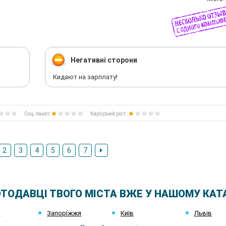
Негативні сторони
Кидают на зарплату!
Соц. пакет:
Кар'єрний ріст :
2
3
4
5
6
7
ТОДАВЦІ ТВОГО МІСТА ВЖЕ У НАШОМУ КАТ
к
Запорі́жжя
Київ
Львів