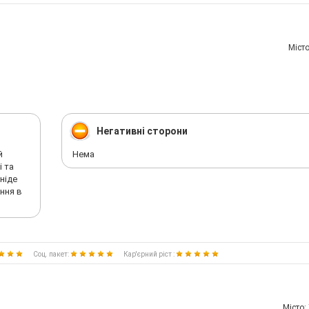
Мiсто
Негативні сторони
й
Нема
і та
ніде
ння в
Соц. пакет:
Кар'єрний ріст :
Мiсто: