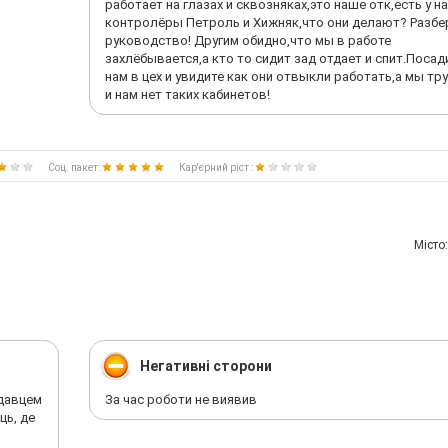
работает на глазах и сквозняках,это наше отк,есть у н
контролёры Петроль и Хижняк,что они делают? Разбе
руководство! Другим обидно,что мы в работе
захлёбывается,а кто то сидит зад отдает и спит.Посади
нам в цех и увидите как они отвыкли работать,а мы тр
и нам нет таких кабинетов!
Соц. пакет:
Кар'єрний ріст :
Мiсто
Негативні сторони
одавцем
За час роботи не виявив
ць, де