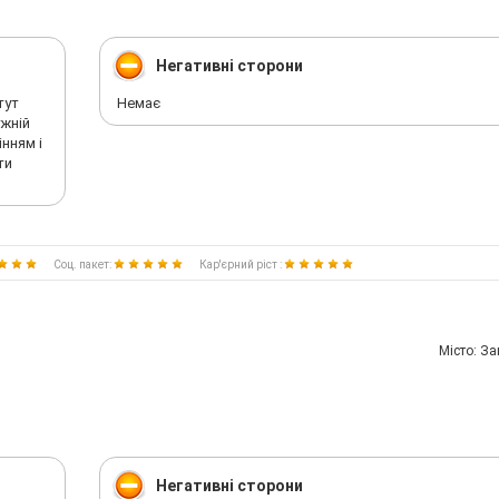
Негативні сторони
тут
Немає
ужній
інням і
ти
Соц. пакет:
Кар'єрний ріст :
Мiсто: З
Негативні сторони