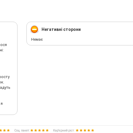
Негативні сторони
Немає
лося
і:
росту
ок.
дадуть
 я
Соц. пакет:
Кар'єрний ріст :