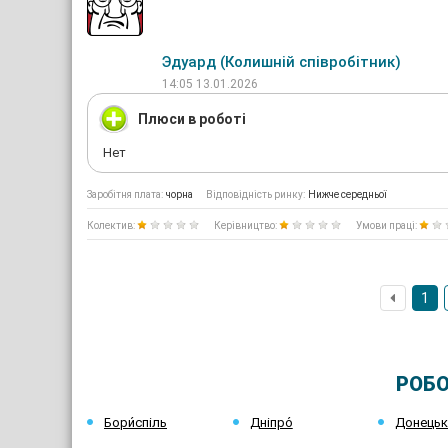
Эдуард (Колишній співробітник)
14:05 13.01.2026
Плюси в роботі
Нет
Заробітня плата:
чорна
Відповідність ринку:
Нижче середньої
Колектив:
Керівництво:
Умови праці:
1
РОБО
Бори́спіль
Дніпро́
Донець