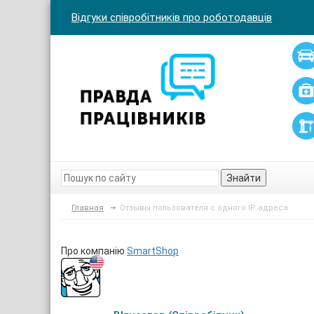
Відгуки співробітників про роботодавців
Знайти
Главная
Отзывы пользователя с одного IP адреса
Про компанію
SmartShop