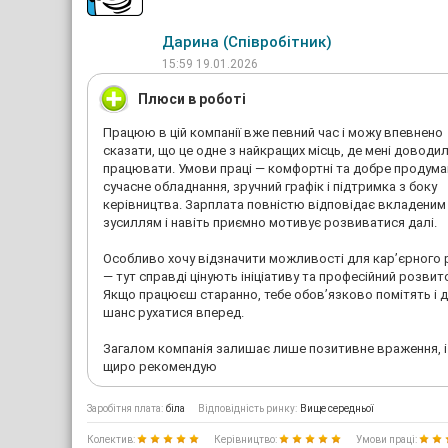
Дарина (Співробітник)
15:59 19.01.2026
Плюси в роботі
Працюю в цій компанії вже певний час і можу впевнено
сказати, що це одне з найкращих місць, де мені доводи
працювати. Умови праці — комфортні та добре продуман
сучасне обладнання, зручний графік і підтримка з боку
керівництва. Зарплата повністю відповідає вкладеним
зусиллям і навіть приємно мотивує розвиватися далі.
Особливо хочу відзначити можливості для кар’єрного 
— тут справді цінують ініціативу та професійний розвит
Якщо працюєш старанно, тебе обов’язково помітять і 
шанс рухатися вперед.
Загалом компанія залишає лише позитивне враження, і
щиро рекомендую
Заробітня плата:
біла
Відповідність ринку:
Вище середньої
Колектив:
Керівництво:
Умови праці: