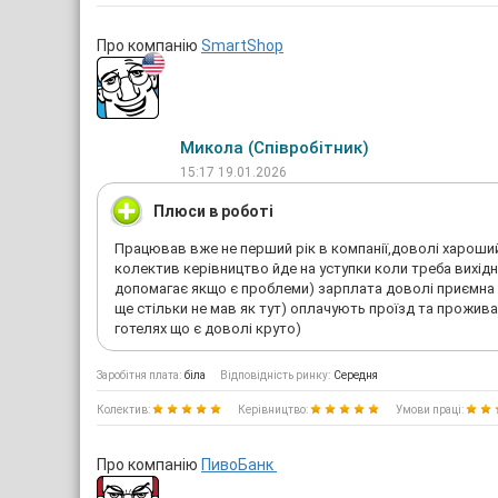
Про компанію
SmartShop
Микола (Співробітник)
15:17 19.01.2026
Плюси в роботі
Працював вже не перший рік в компанії,доволі хароши
колектив керівництво йде на уступки коли треба вихідн
допомагає якщо є проблеми) зарплата доволі приємна 
ще стільки не мав як тут) оплачують проїзд та прожива
готелях що є доволі круто)
Заробітня плата:
біла
Відповідність ринку:
Середня
Колектив:
Керівництво:
Умови праці:
Про компанію
ПивоБанк