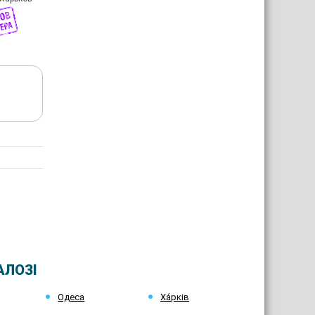
АЛОЗІ
Одеса
Ха́рків