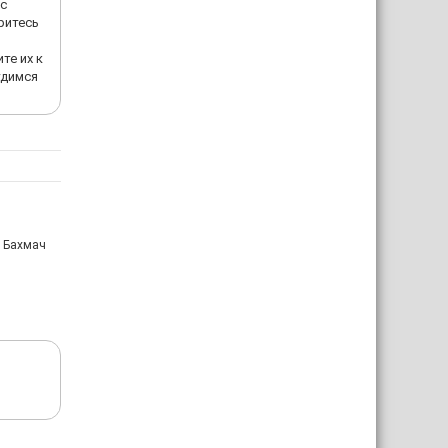
ас
ритесь
те их к
удимся
: Бахмач