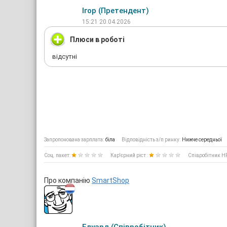
Ігор (Претендент)
15:21 20.04.2026
Плюси в роботі
відсутні
Запропонована зарплата:
біла
Відповідність з/п ринку:
Нижче середньої
Соц. пакет:
Кар'єрний ріст :
Співробітник H
Про компанію
SmartShop