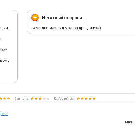
Негативні сторони
оший
Безвідповідальні молоді працівники)
а
і
ільки
овому
Соц. пакет:
Кар'єрний ріст :
дея"
Мiсто