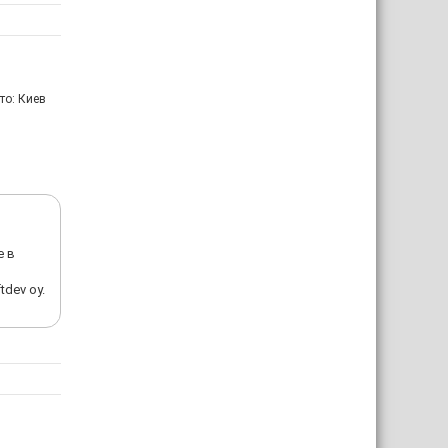
то: Киев
е в
dev oy.