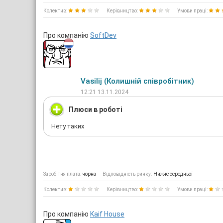
Колектив:
Керівництво:
Умови праці:
Про компанію
SoftDev
Vasilij (Колишній співробітник)
12:21 13.11.2024
Плюси в роботі
Нету таких
Заробітня плата:
чорна
Відповідність ринку:
Нижче середньої
Колектив:
Керівництво:
Умови праці:
Про компанію
Kaif House