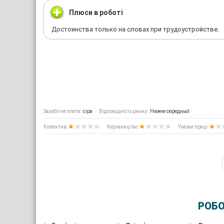
Плюси в роботі
Достоинства только на словах при трудоустройстве.
Заробітня плата:
сіра
Відповідність ринку:
Нижче середньої
Колектив:
Керівництво:
Умови праці:
РОБО