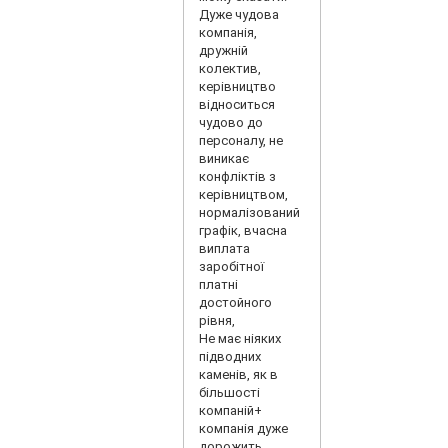
Дуже чудова
компанія,
дружній
колектив,
керівництво
відноситься
чудово до
персоналу, не
виникає
конфліктів з
керівництвом,
нормалізований
графік, вчасна
виплата
заробітної
платні
достойного
рівня,
Не має ніяких
підводних
каменів, як в
більшості
компаній+
компанія дуже
дорожить