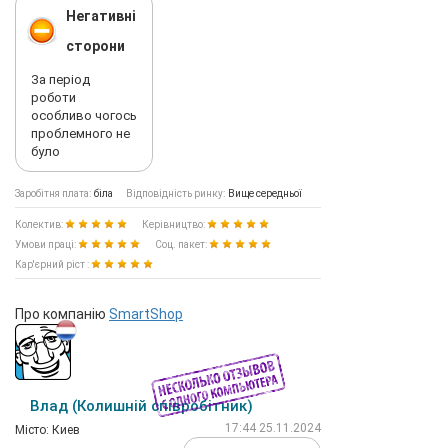
Негативні
сторони
За період
роботи
особливо чогось
проблемного не
було
Заробітня плата:
біла
Відповідність ринку:
Вище середньої
Колектив:
Керівництво:
Умови праці:
Соц. пакет:
Кар'єрний ріст :
Про компанію
SmartShop
Влад (Колишній співробітник)
17:44 25.11.2024
Мiсто: Киев