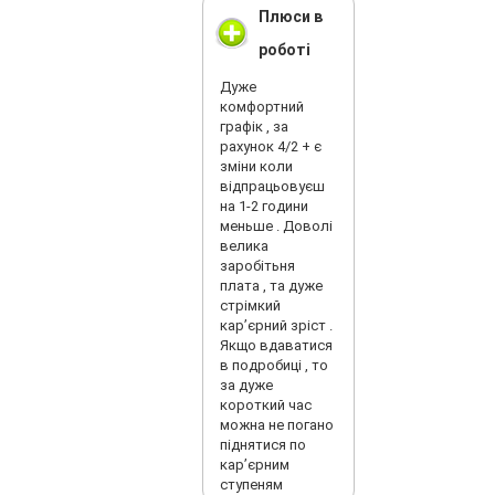
Плюси в
роботі
Дуже
комфортний
графік , за
рахунок 4/2 + є
зміни коли
відпрацьовуєш
на 1-2 години
меньше . Доволі
велика
заробітьня
плата , та дуже
стрімкий
карʼєрний зріст .
Якщо вдаватися
в подробиці , то
за дуже
короткий час
можна не погано
піднятися по
карʼєрним
ступеням