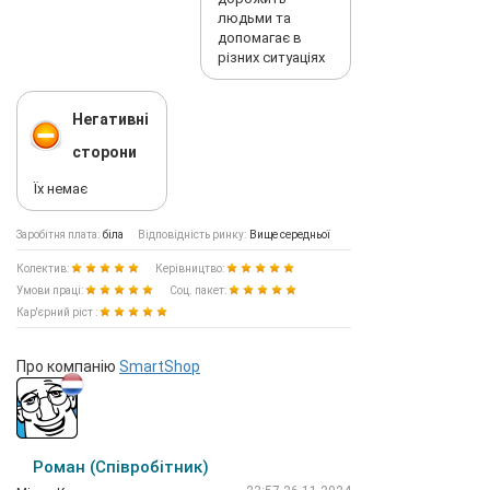
людьми та
допомагає в
різних ситуаціях
Негативні
сторони
Їх немає
Заробітня плата:
біла
Відповідність ринку:
Вище середньої
Колектив:
Керівництво:
Умови праці:
Соц. пакет:
Кар'єрний ріст :
Про компанію
SmartShop
Роман (Співробітник)