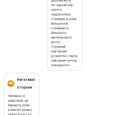
допоможуть.
По заробітній
платі я
задоволена,
отримую в рази
більше ніж
отримують
більшість
жителів мого
міста.
Стрімкий
карʼєрний
розвиток і гарне
навчання чогось
новенького.
Негативні
сторони
Напевно із
недоліків, це
бувають різні
клієнти і важко
найти підхід до