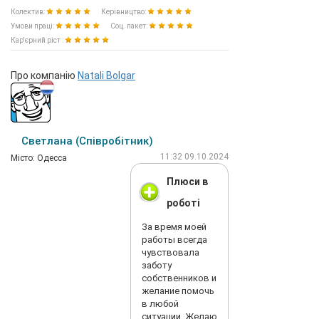
Колектив:
Керівництво:
Умови праці:
Соц. пакет:
Кар'єрний ріст :
Про компанію
Natali Bolgar
Светлана (Співробітник)
11:32 09.10.2024
Мiсто: Одесса
Плюси в
роботі
За время моей
работы всегда
чувствовала
заботу
собственников и
желание помочь
в любой
ситуации. Желаю