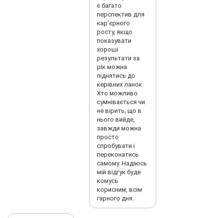
є багато
перспектив для
карʼєрного
росту, якщо
показувати
хороші
результати за
рік можна
піднятись до
керівних ланок.
Хто можливо
сумнівається чи
не вірить, що в
нього вийде,
завжди можна
просто
спробувати і
переконатись
самому. Надіюсь
мій відгук буде
комусь
корисним, всім
гарного дня.