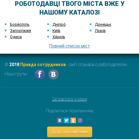
РОБОТОДАВЦІ ТВОГО МІСТА ВЖЕ У
НАШОМУ КАТАЛОЗІ
Бори́спіль
Дніпро́
Донецьк
Запорі́жжя
Київ
Львів
Одеса
Ха́рків
Повний список міст
©
2018
Правда сотрудников
- сайт отзывов о работодателях.
Наші групи:
Зв'язатися з нами
Поділитися посиланням:
Додати компанію