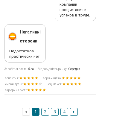
компании
процветания и
успехов в труде.
Негативні
сторони
Недостатков
практически нет
Заробітня плата:
біла
Відповідність ринку:
Середня
Колектив:
Керівництво:
Умови праці:
Соц. пакет:
Кар'єрний ріст :
1
2
3
4