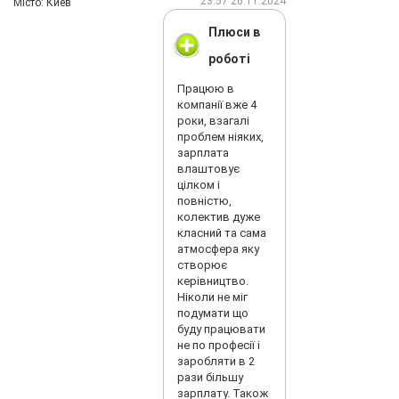
23:57 26.11.2024
Мiсто: Киев
Плюси в
роботі
Працюю в
компанії вже 4
роки, взагалі
проблем ніяких,
зарплата
влаштовує
цілком і
повністю,
колектив дуже
класний та сама
атмосфера яку
створює
керівництво.
Ніколи не міг
подумати що
буду працювати
не по професії і
заробляти в 2
рази більшу
зарплату. Також