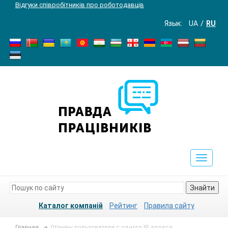
Відгуки співробітників про роботодавців
Язык:
UA
RU
Toggle
navigat
Знайти
Каталог компаній
Рейтинг
Правила сайту
Главная
Отзывы пользователя с одного IP адреса