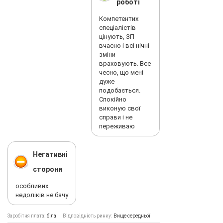
роботі
Компетентих
спеціалістів
цінують, ЗП
вчасно і всі нічні
зміни
враховують. Все
чесно, що мені
дуже
подобається.
Спокійно
виконую свої
справи і не
переживаю
Негативні
сторони
особливих
недоліків не бачу
Заробітня плата:
біла
Відповідність ринку:
Вище середньої