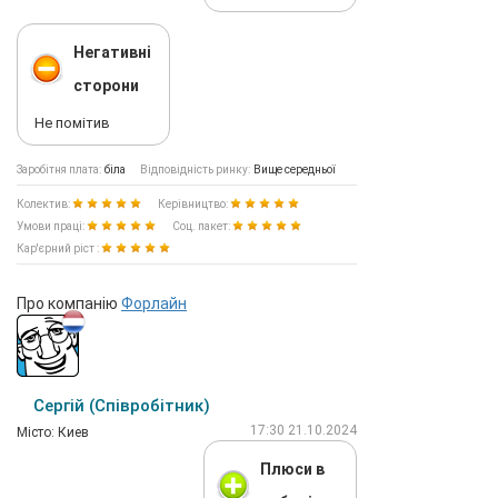
Негативні
сторони
Не помітив
Заробітня плата:
біла
Відповідність ринку:
Вище середньої
Колектив:
Керівництво:
Умови праці:
Соц. пакет:
Кар'єрний ріст :
Про компанію
Форлайн
Сергій (Співробітник)
17:30 21.10.2024
Мiсто: Киев
Плюси в