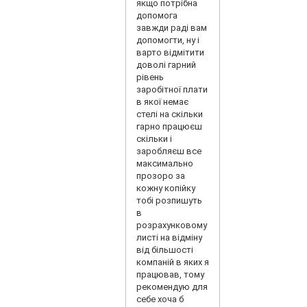
якщо потрібна
допомога
завжди раді вам
допомогти, ну і
варто відмітити
доволі гарний
рівень
заробітної плати
в якої немає
стелі на скільки
гарно працюєш
скільки і
заробляєш все
максимально
прозоро за
кожну копійку
тобі розпишуть
в
розрахунковому
листі на відміну
від більшості
компаній в яких я
працював, тому
рекомендую для
себе хоча б