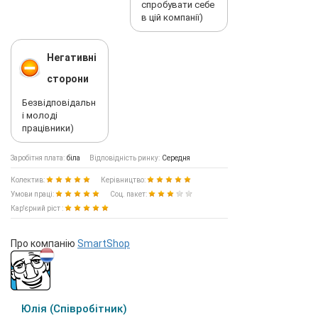
спробувати себе
в цій компанії)
Негативні
сторони
Безвідповідальн
і молоді
працівники)
Заробітня плата:
біла
Відповідність ринку:
Середня
Колектив:
Керівництво:
Умови праці:
Соц. пакет:
Кар'єрний ріст :
Про компанію
SmartShop
Юлія (Співробітник)