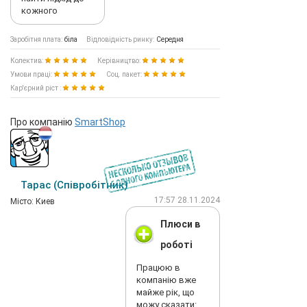
кожного
Заробітня плата:
біла
Відповідність ринку:
Середня
Колектив:
Керівництво:
Умови праці:
Соц. пакет:
Кар'єрний ріст :
Про компанію
SmartShop
Тарас (Співробітник)
17:57 28.11.2024
Мiсто: Киев
Плюси в
роботі
Працюю в
компанію вже
майже рік, що
можу сказати: