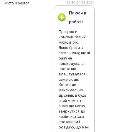
12:34 04.12.2024
Мiсто: Конотоп
Плюси в
роботі
Працюю в
компанії без 2х
місяців рік.
Якщо брати в
загальному, ще ні
разу не
пошкодувала
про те що
влаштувалася
саме сюди.
Колектив
максимально
дружній, в будь
який момент я
знаю що можу
звернутися до
керівництва з
проханням і
розумію, що мені