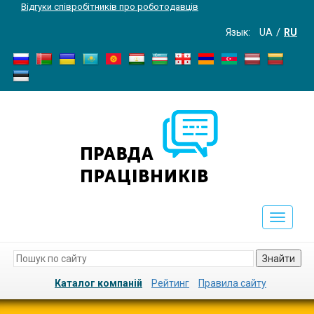
Відгуки співробітників про роботодавців
Язык:
UA
RU
Toggle
navigati
Знайти
Каталог компаній
Рейтинг
Правила сайту