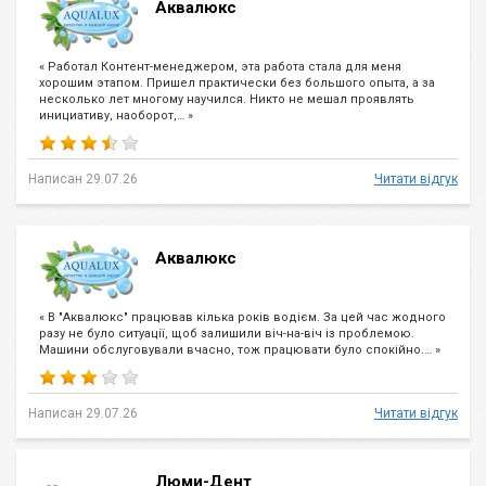
Аквалюкс
« Работал Контент-менеджером, эта работа стала для меня
хорошим этапом. Пришел практически без большого опыта, а за
несколько лет многому научился. Никто не мешал проявлять
инициативу, наоборот,… »
Написан 29.07.26
Читати відгук
Аквалюкс
« В "Аквалюкс" працював кілька років водієм. За цей час жодного
разу не було ситуації, щоб залишили віч-на-віч із проблемою.
Машини обслуговували вчасно, тож працювати було спокійно.… »
Написан 29.07.26
Читати відгук
Люми-Дент