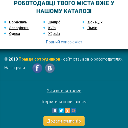
РОБОТОДАВЦІ ТВОГО МІСТА ВЖЕ У
НАШОМУ КАТАЛОЗІ
Бори́спіль
Дніпро́
Донецьк
Запорі́жжя
Київ
Львів
Одеса
Ха́рків
Повний список міст
©
2018
Правда сотрудников
- сайт отзывов о работодателях.
Наші групи:
Зв'язатися з нами
Поділитися посиланням:
Додати компанію