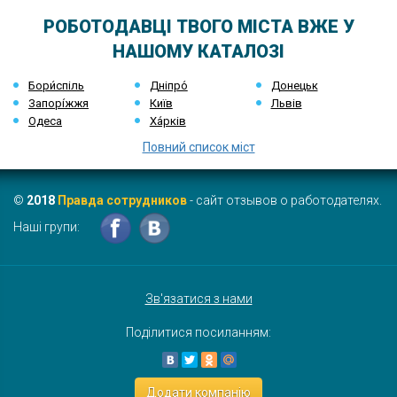
РОБОТОДАВЦІ ТВОГО МІСТА ВЖЕ У
НАШОМУ КАТАЛОЗІ
Бори́спіль
Дніпро́
Донецьк
Запорі́жжя
Київ
Львів
Одеса
Ха́рків
Повний список міст
©
2018
Правда сотрудников
- сайт отзывов о работодателях.
Наші групи:
Зв'язатися з нами
Поділитися посиланням:
Додати компанію