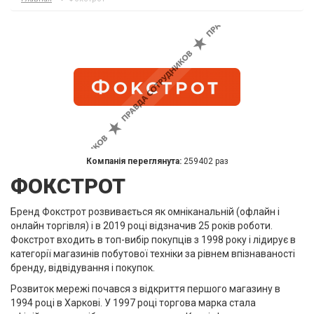
Компанія переглянута:
259402 раз
ФОКСТРОТ
Бренд Фокстрот розвивається як омніканальній (офлайн і
онлайн торгівля) і в 2019 році відзначив 25 років роботи.
Фокстрот входить в топ-вибір покупців з 1998 року і лідирує в
категорії магазинів побутової техніки за рівнем впізнаваності
бренду, відвідування і покупок.
Розвиток мережі почався з відкриття першого магазину в
1994 році в Харкові. У 1997 році торгова марка стала