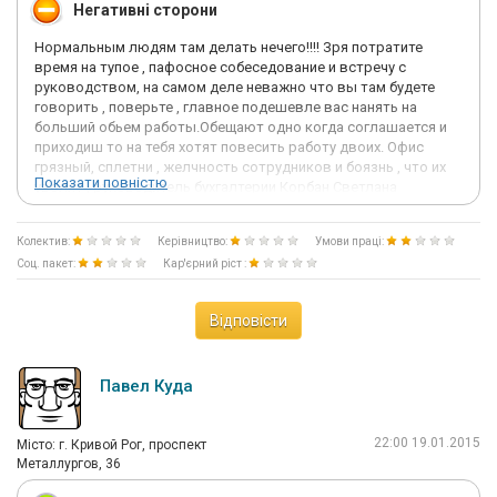
Негативні сторони
Нормальным людям там делать нечего!!!! Зря потратите
время на тупое , пафосное собеседование и встречу с
руководством, на самом деле неважно что вы там будете
говорить , поверьте , главное подешевле вас нанять на
больший обьем работы.Обещают одно когда соглашается и
приходиш то на тебя хотят повесить работу двоих. Офис
грязный, сплетни , желчность сотрудников и боязнь , что их
Показати повністю
уволят , руководитель бухгалтерии Корбан Светлана
недалекая озабоченная баба которая очень боится за свое
место и рядом сидит Любочка милая потаскушка сплетница ,
Колектив:
Керівництво:
Умови праці:
раскажет свою горькую правду жизни и раскрутить на
Соц. пакет:
Кар'єрний ріст :
откровение, а потом пойдет и в искаженной форме заложит
.В общем если вы самостоятельный, думающий специалист то
обольют грязью и быстро попытаются выставить . Им в
Відповісти
офис нужны тупые провинциалы которые будут ишачить за
гроши. Грязь везде как в офисе так и в отношениях людей .
Хотя хороший wnопыт посмотреть и убедиться , что у тебя
Павел Куда
все не так уж и плохо , раз люди так себя унижают и
находятся в этом бедламе .
22:00 19.01.2015
Мiсто: г. Кривой Рог, проспект
Металлургов, 36