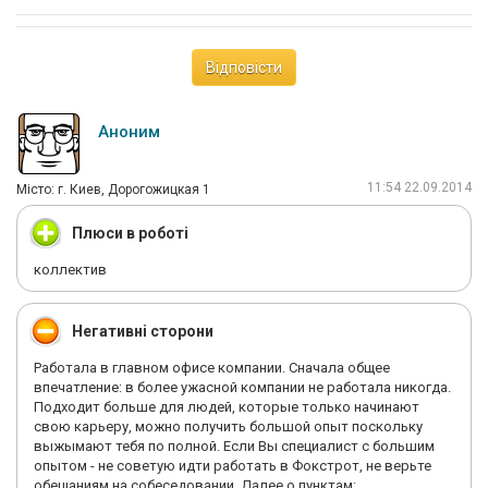
любое устройство, научить покупателя работе с
устройством, ответить практически на любой каверзный
технический вопрос. В общем, человек-технарь. Так было до
Відповісти
определенного момента. Что я вижу сейчас, так это
кардинальное смещение приоритетов. Технари больше не
нужны в сетях электроники, а it-мастерами становятся те, кто
Аноним
много продает, причем, как правило, довольно недалекие в
техническом плане, без знания даже основ. В общем желание
наживы перевешивает над авторитетом компании в глазах
11:54 22.09.2014
Мiсто: г. Киев, Дорогожицкая 1
потенциальных клиентов. Настоящие it-мастера остаются не у
дел.
Плюси в роботі
Короче говоря, название вакансии не соответствует
коллектив
действительности. Печалька...
Негативні сторони
Работала в главном офисе компании. Сначала общее
впечатление: в более ужасной компании не работала никогда.
Подходит больше для людей, которые только начинают
свою карьеру, можно получить большой опыт поскольку
выжымают тебя по полной. Если Вы специалист с большим
опытом - не советую идти работать в Фокстрот, не верьте
обещаниям на собеседовании. Далее о пунктам: