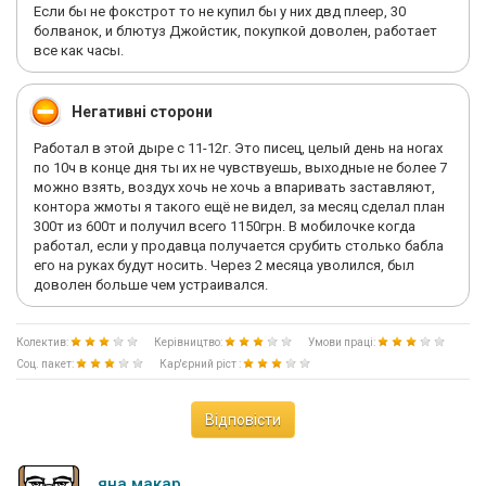
офис и Ена, снимают с персонала, так как недостачи
Если бы не фокстрот то не купил бы у них двд плеер, 30
получаются по суммам и в баснословных размерах. Итог:
болванок, и блютуз Джойстик, покупкой доволен, работает
хуже чем эта помойная яма не существует!!!!
все как часы.
Негативні сторони
Работал в этой дыре с 11-12г. Это писец, целый день на ногах
по 10ч в конце дня ты их не чувствуешь, выходные не более 7
можно взять, воздух хочь не хочь а впаривать заставляют,
контора жмоты я такого ещё не видел, за месяц сделал план
300т из 600т и получил всего 1150грн. В мобилочке когда
работал, если у продавца получается срубить столько бабла
его на руках будут носить. Через 2 месяца уволился, был
доволен больше чем устраивался.
Колектив:
Керівництво:
Умови праці:
Соц. пакет:
Кар'єрний ріст :
Відповісти
яна макар