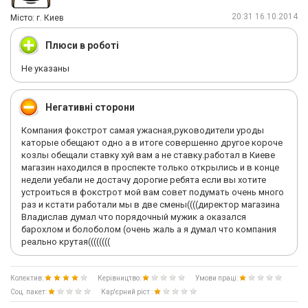
20:31 16.10.2014
Мiсто: г. Киев
Плюси в роботі
Не указаны
Негативні сторони
Компания фокстрот самая ужасная,руководители уроды
каторые обещают одно а в итоге совершенно другое короче
козлы обещали ставку хуй вам а не ставку.работал в Киеве
магазин находился в проспекте только открылись и в конце
недели уебали не достачу дорогие ребята если вы хотите
устроиться в фокстрот мой вам совет подумать очень много
раз и кстати работали мы в две смены((((директор магазина
Владислав думал что порядочный мужик а оказался
барохлом и болоболом (очень жаль а я думал что компания
реально крутая((((((((
Колектив:
Керівництво:
Умови праці:
Соц. пакет:
Кар'єрний ріст :