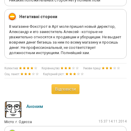
Никаких положительных сторон нету полные лохи
Негативні сторони
В магазине Фокстрот в Арт моле пришел новый директор,
Александр и его заместитель Алексей - которые не
уважительно относятся к продавцам и уборщицам. Не выдает
вовремя денег бегаешь за ним по всему магазину и просишь
денег. Не профессиональный, не соответствует
должностным инструкциям. Полнейший хам.
Колектив:
Керівництво:
Умови праці:
Соц. пакет:
Кар'єрний ріст :
Відповісти
Аноним
15:37 14.11.2014
Мiсто: г. Одесса