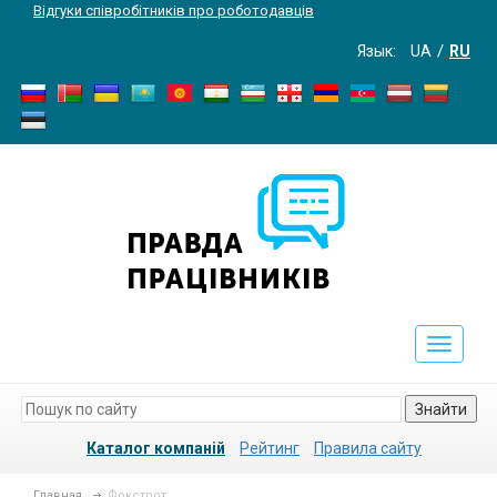
Відгуки співробітників про роботодавців
Язык:
UA
RU
Toggle
navigati
Знайти
Каталог компаній
Рейтинг
Правила сайту
Главная
Фокстрот