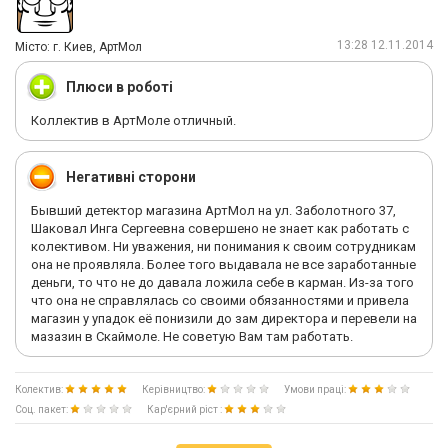
13:28 12.11.2014
Мiсто: г. Киев, АртМол
Плюси в роботі
Коллектив в АртМоле отличный.
Негативні сторони
Бывший детектор магазина АртМол на ул. Заболотного 37,
Шаковал Инга Сергеевна совершено не знает как работать с
колективом. Ни уважения, ни понимания к своим сотрудникам
она не проявляла. Более того выдавала не все заработанные
деньги, то что не до давала ложила себе в карман. Из-за того
что она не справлялась со своими обязанностями и привела
магазин у упадок её понизили до зам директора и перевели на
мазазин в Скаймоле. Не советую Вам там работать.
Колектив:
Керівництво:
Умови праці:
Соц. пакет:
Кар'єрний ріст :