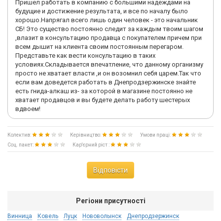
Пришел работать в компанию с большими надеждами на
будущие и достижение результата, и все по началу было
хорошо.Напрягал всего лишь один человек - это начальник
СБ! Это существо постоянно следит за каждым твоим шагом
,влазит в консультацию продавца с покупателем причем при
всем дышит на клиента своим постоянным перегаром.
Представьте как вести консультацию в таких
условиях.Складывается впечатление, что данному организму
просто не хватает власти ,и он возомнил себя царем.Так что
если вам доведется работать в Днепродзержинске знайте
есть гнида-алкаш из- за которой в магазине постоянно не
хватает продавцов и вы будете делать работу шестерых
вдвоем!
Колектив:
Керівництво:
Умови праці:
Соц. пакет:
Кар'єрний ріст :
Відповісти
Регіони присутності
Винница
Ковель
Луцк
Нововолынск
Днепродзержинск