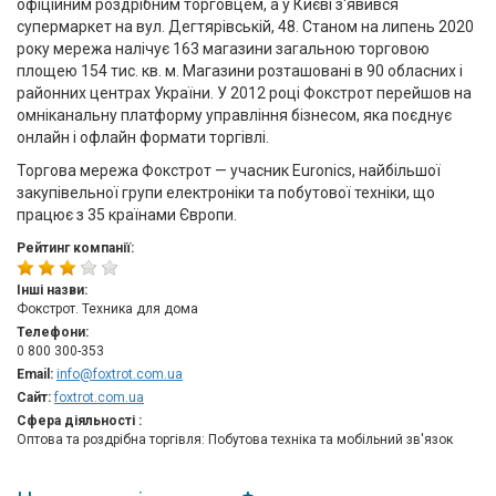
офіційним роздрібним торговцем, а у Києві з'явився
супермаркет на вул. Дегтярівській, 48. Станом на липень 2020
року мережа налічує 163 магазини загальною торговою
площею 154 тис. кв. м. Магазини розташовані в 90 обласних і
районних центрах України. У 2012 році Фокстрот перейшов на
омніканальну платформу управління бізнесом, яка поєднує
онлайн і офлайн формати торгівлі.
Торгова мережа Фокстрот — учасник Euronics, найбільшої
закупівельної групи електроніки та побутової техніки, що
працює з 35 країнами Європи.
Рейтинг компанії:
Інші назви:
Фокстрот. Техника для дома
Телефони:
0 800 300-353
Email:
info@foxtrot.com.ua
Сайт:
foxtrot.com.ua
Сфера діяльності :
Оптова та роздрібна торгівля: Побутова техніка та мобільний зв'язок