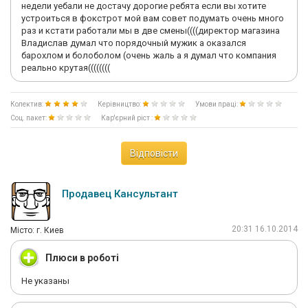
недели уебали не достачу дорогие ребята если вы хотите
устроиться в фокстрот мой вам совет подумать очень много
раз и кстати работали мы в две смены((((директор магазина
Владислав думал что порядочный мужик а оказался
барохлом и болоболом (очень жаль а я думал что компания
реально крутая((((((((
Колектив:
Керівництво:
Умови праці:
Соц. пакет:
Кар'єрний ріст :
Відповісти
Продавец Кансультант
20:31 16.10.2014
Мiсто: г. Киев
Плюси в роботі
Не указаны