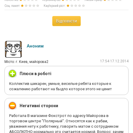
Соц. пакет:
Кар'єрний ріст :
Відповісти
Аноним
17:54 17.12.2014
Мiсто: г. Киев, майорова2
Плюси в роботі
Коллектив шикарен, умные, веселые ребята которые к
сожалению работают на быдло которое этого не ценит
Негативні сторони
Работала В магазине Фокстрот по адресу Майорова в
торговом центре "Полярный". Относятся как к рабам,
уважения нету к работнику, говорить матом с сотрудником
АБСОЛЮТНО нормально это считается нормой. Вопрос: зачем