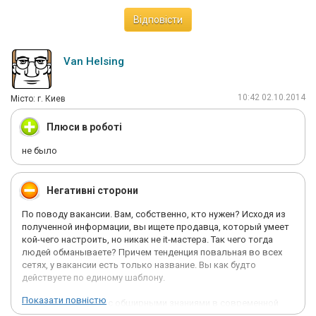
Відповісти
Van Helsing
10:42 02.10.2014
Мiсто: г. Киев
Плюси в роботі
не было
Негативні сторони
По поводу вакансии. Вам, собственно, кто нужен? Исходя из
полученной информации, вы ищете продавца, который умеет
кой-чего настроить, но никак не it-мастера. Так чего тогда
людей обманываете? Причем тенденция повальная во всех
сетях, у вакансии есть только название. Вы как будто
действуете по единому шаблону.
Показати повністю
IT-мастер - человек с обширными знаниями в современной
электронике и компьютерной технике, умеющий настроить