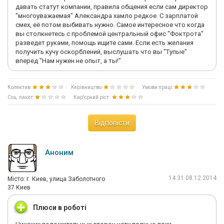
давать статут компании, правила общения если сам директор
"многоуважаемая" Александра хамло редкое. С зарплатой
смех, её потом выбивать нужно. Самое интересное что когда
вы столкнетесь с проблемой центральный офис "Фоктрота"
разведет руками, помощь ищите сами. Если есть желания
получить кучу оскорблений, выслушать что вы "Тупые"
вперед "Нам нужен не опыт, а ты!"
Колектив:
Керівництво:
Умови праці:
Соц. пакет:
Кар'єрний ріст :
Відповісти
Аноним
14:31 08.12.2014
Мiсто: г. Киев, улица Заболотного
37 Киев
Плюси в роботі