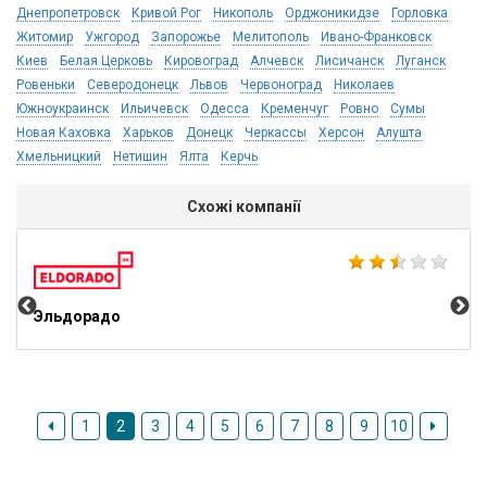
Днепропетровск
Кривой Рог
Никополь
Орджоникидзе
Горловка
Житомир
Ужгород
Запорожье
Мелитополь
Ивано-Франковск
Киев
Белая Церковь
Кировоград
Алчевск
Лисичанск
Луганск
Ровеньки
Северодонецк
Львов
Червоноград
Николаев
Южноукраинск
Ильичевск
Одесса
Кременчуг
Ровно
Сумы
Новая Каховка
Харьков
Донецк
Черкассы
Херсон
Алушта
Хмельницкий
Нетишин
Ялта
Керчь
Схожі компанії
Ко
Эльдорадо
1
2
3
4
5
6
7
8
9
10