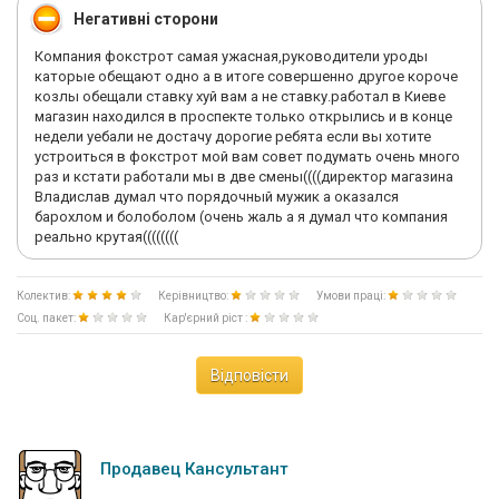
Негативні сторони
Компания фокстрот самая ужасная,руководители уроды
каторые обещают одно а в итоге совершенно другое короче
козлы обещали ставку хуй вам а не ставку.работал в Киеве
магазин находился в проспекте только открылись и в конце
недели уебали не достачу дорогие ребята если вы хотите
устроиться в фокстрот мой вам совет подумать очень много
раз и кстати работали мы в две смены((((директор магазина
Владислав думал что порядочный мужик а оказался
барохлом и болоболом (очень жаль а я думал что компания
реально крутая((((((((
Колектив:
Керівництво:
Умови праці:
Соц. пакет:
Кар'єрний ріст :
Відповісти
Продавец Кансультант