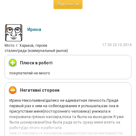
Відповісти
Ирина
17:33 23.10.2014
Мiсто: г. Харьков, героев
сталинграда (коммунальный рынок)
Плюси в роботі
покупателей не много
Негативні сторони
Ирина Николаевна!далеко не адекватная личность.Придя
первый раз к ним на собеседование я услышала,как она в
присутствии меня(постороннего человека) унижала и
покрывала грязью кассира,пока та была на выходном.Я уже
была шокирована!Она была рада хоть сразу меня взять на
работу(до этого я работала
зам.ст.кассира,ст.кассиром,администратором магазина).На