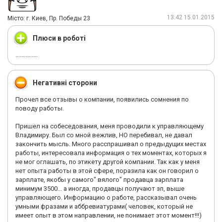
13:42 15.01.2015
Мiсто: г. Киев, Пр. Победы 23
Плюси в роботі
...............
Негативні сторони
Прочел все отзывы о компании, появились сомнения по
поводу работы.
Пришел на собеседования, меня проводили к управляющему
Владимиру. Был со мной вежлив, НО перебивал, не давал
закончить мысль. Много расспрашивал о предыдущих местах
работы, интересовала информация о тех моментах, которых я
не мог оглашать, по этикету другой компании. Так как у меня
нет опыта работы в этой сфере, поразила как он говорил о
зарплате, якобы у самого" вялого" продавца зарплата
минимум 3500... а иногда, продавцы получают зп, выше
управляющего. Информацию о работе, рассказывал очень
умными фразами и аббревиатурами( человек, который не
имеет опыт в этом направлении, не понимает этот момент!!!)