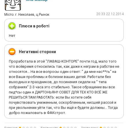
20:33 22.12.2014
Мiсто: г. Николаев, ц.Рынок
Плюси в роботі
Нет
Негативні сторони
Проработала в этой "ЛАВАШ-КОНТОРЕ" почти год, мало того
что всёвремя относились так, как даже к неграм в рабстве не
относятся... На все вопросы один ответ: " да мне нас**ть" на
все Ваши проблемы и болезни ваших детей. Работали без
выходных и праздников, до посинения сидели на " типа
собраниях" 2-3 часа это стабильно. Такое обращение вы все
пид*сы один я ДАРТОНЬЯН!! СОВЕТ ДЛЯ ТЕХ КТО ВСЁ ЖЕ
РЕШИТЬСЯ ТАМ РАБОТАТЬ: если Вы хотите себя
почувствовать униженным, оскорбленным, нисшей рассой и
при увольнении уйти так, что Вы ещё и будете должны... Тогда
добро пожаловать в ФАКстрот.
Колектив:
Керівництво:
Умови праці: