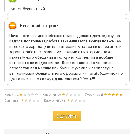
туалет бесплатный
Негативні сторони
Начальство жадное,обещают одно--делают другое,текучка
кадров постоянная,работа заканчивается всегда позже чем
положено,зарплату не платят,если выпросишь копейки то и
хорошо.Работа с пожилыми людьми от которых плохо
пахнет.Много обещаний а толку нет,коллектива вообще
нет...никто не выдерживает.Бывает такое что человек
отработав пол месяца или больше уходил и зарплату не
выплачивали.Официального оформления нет.Вобщем можно
долго писать но скажу одним словом-Жесть!!!!
Колектив:
Керівництво:
Умови праці:
Соц. пакет:
Кар'єрний ріст :
Відповісти