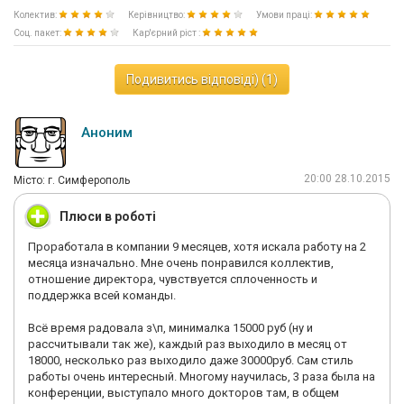
Колектив:
Керівництво:
Умови праці:
Соц. пакет:
Кар'єрний ріст :
Подивитись відповіді) (1)
Аноним
20:00 28.10.2015
Мiсто: г. Симферополь
Плюси в роботі
Проработала в компании 9 месяцев, хотя искала работу на 2
месяца изначально. Мне очень понравился коллектив,
отношение директора, чувствуется сплоченность и
поддержка всей команды.
Всё время радовала з\п, минималка 15000 руб (ну и
рассчитывали так же), каждый раз выходило в месяц от
18000, несколько раз выходило даже 30000руб. Сам стиль
работы очень интересный. Многому научилась, 3 раза была на
конференции, выступало много докторов там, в общем