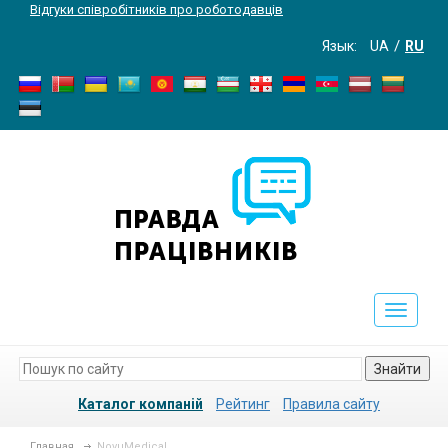
Відгуки співробітників про роботодавців
Язык:
UA
RU
Toggle
navigati
Знайти
Каталог компаній
Рейтинг
Правила сайту
Главная
NovuMedical