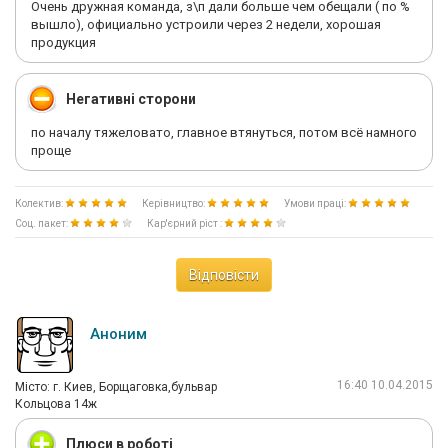
Очень дружная команда, з\п дали больше чем обещали ( по %
вышло), официально устроили через 2 недели, хорошая
продукция
Негативні сторони
по началу тяжеловато, главное втянуться, потом всё намного
проще
Колектив:
Керівництво:
Умови праці:
Соц. пакет:
Кар'єрний ріст :
Відповісти
Аноним
16:40 10.04.2015
Мiсто: г. Киев, Борщаговка,бульвар
Кольцова 14ж
Плюси в роботі