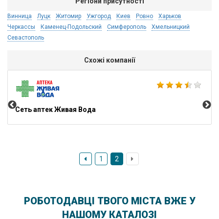
Регіони присутності
Винница
Луцк
Житомир
Ужгород
Киев
Ровно
Харьков
Черкассы
Каменец-Подольский
Симферополь
Хмельницкий
Севастополь
Схожі компанії
Лю
Сеть аптек Живая Вода
1
2
РОБОТОДАВЦІ ТВОГО МІСТА ВЖЕ У
НАШОМУ КАТАЛОЗІ