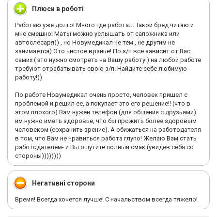
Плюси в роботі
присоединяйтесь друзья!
Работаю уже долго! Много где работал. Такой бред читаю и
мне смешно! Маты можно услышать от сапожника или
автослесаря)) , но Новумедикал не тем , не другим не
занимается) Это чистое вранье! По з/п все зависит от Вас
самих ( это нужно смотреть на Вашу работу!) на любой работе
требуют отрабатывать свою з/п. Найдите себе любимую
работу!))
По работе Новумедикал очень просто, человек пришел с
проблемой и решил ее, а покупает это его решение!! (что в
этом плохого) Вам нужен телефон (для общения с друзьями)
им нужно иметь здоровье, что бы прожить более здоровым
человеком (сохранить зрение). А обижаться на работодателя
в том, что Вам не нравиться работа глупо! Желаю Вам стать
работодателем- и Вы ощутите полный смак (увидев себя со
стороны))))))))
Негативні сторони
Время! Всегда хочется лучше! С начальством всегда тяжело!