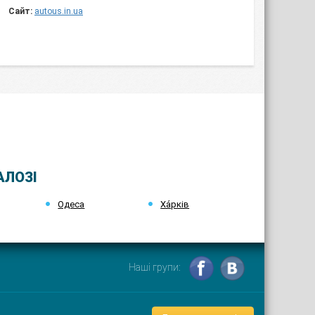
Сайт:
autous.in.ua
АЛОЗІ
Одеса
Ха́рків
Наші групи: