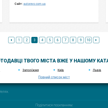
Сайт:
autorevo.com.ua
1
2
3
4
5
6
7
8
9
10
ТОДАВЦІ ТВОГО МІСТА ВЖЕ У НАШОМУ КАТ
к
Запорі́жжя
Київ
Львів
Повний список міст
телях.
Поділитися посиланням: