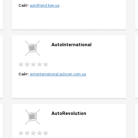
Сайт:
autofriend.kiev.ua
AutoInternational
Сайт:
avtointernational.pulscen.com.ua
AutoRevolution