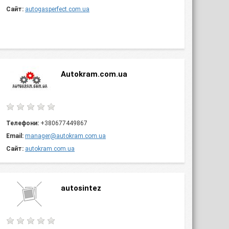
Сайт:
autogasperfect.com.ua
Autokram.com.ua
Телефони:
+380677449867
Email:
manager@autokram.com.ua
Сайт:
autokram.com.ua
autosintez