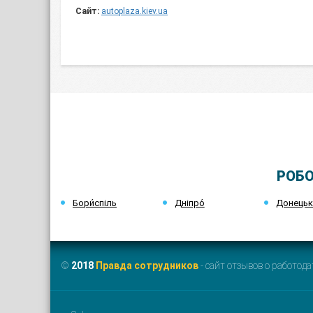
Сайт:
autoplaza.kiev.ua
РОБО
Бори́спіль
Дніпро́
Донець
©
2018
Правда сотрудников
- сайт отзывов о работода