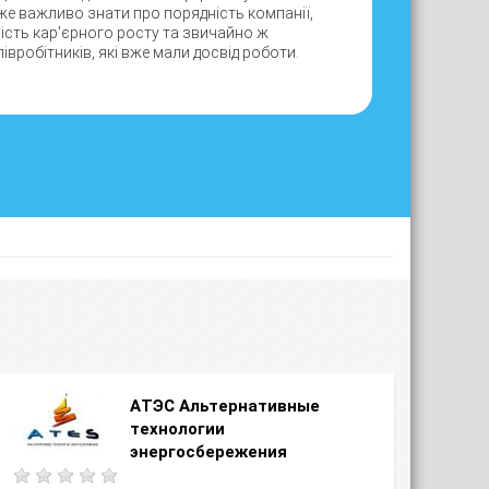
уже важливо знати про порядність компанії,
вість кар'єрного росту та звичайно ж
івробітників, які вже мали досвід роботи.
AТЭC Альтернативные
технологии
энергосбережения