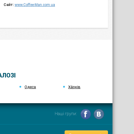
Сайт:
www.Coffee-Man.com.ua
АЛОЗІ
Одеса
Ха́рків
Наші групи: