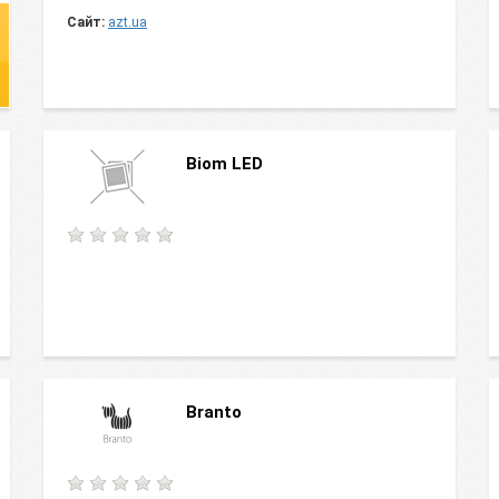
Сайт:
azt.ua
Biom LED
Branto