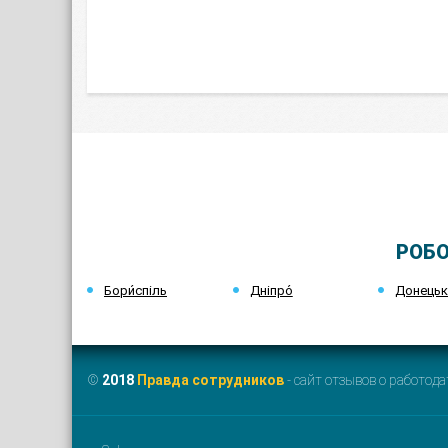
РОБО
Бори́спіль
Дніпро́
Донець
©
2018
Правда сотрудников
- сайт отзывов о работода