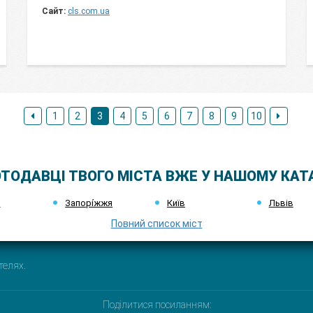
Сайт:
cls.com.ua
1
2
3
4
5
6
7
8
9
10
ТОДАВЦІ ТВОГО МІСТА ВЖЕ У НАШОМУ КАТ
к
Запорі́жжя
Київ
Львів
Повний список міст
телях.
Поділитися посиланням: