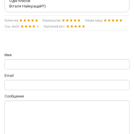
Одні плюси
Віталя Найкращій!!!)
Колектив:
Керівництво:
Умови праці:
Соц. пакет:
Кар'єрний ріст :
Имя
Email
Сообщение