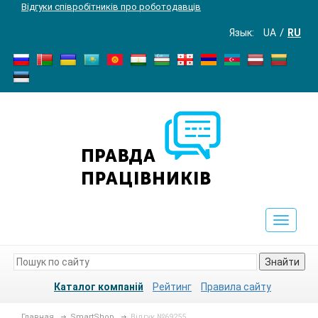
Відгуки співробітників про роботодавців
Язык:
UA
RU
Toggle
navigat
Знайти
Каталог компаній
Рейтинг
Правила сайту
Главная
SmartShop
Відгук №69255