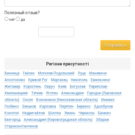
Полезный отзыв?
нет
да
Отправить
Регіони присутності
Винница
Гайсин
Могилев-Подольский
Луцк
Маневичи
Апостолово
Кривой Рог
Марганец
Никополь
Емильчино
Житомир
Коростень
Овруч
Киев
Богуслав
Переяслав-
Хмельницкий
Тетиев
Яготин
Александрия
Городок (Львовская
область)
Сколе
Вознесенск (Николаевская область)
Измаил
Глобино
Зеньков
Карловка
Пирятин
Березно
Здолбунов
Конотоп
Недригайлов
Шостка
Умань
Черкассы
Бахмач
Белгород
Александрия (Кировоградская область)
Збараж
Староконстантинов