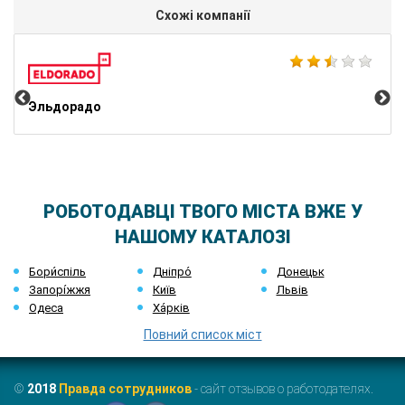
Схожі компанії
Ко
Эльдорадо
РОБОТОДАВЦІ ТВОГО МІСТА ВЖЕ У
НАШОМУ КАТАЛОЗІ
Бори́спіль
Дніпро́
Донецьк
Запорі́жжя
Київ
Львів
Одеса
Ха́рків
Повний список міст
©
2018
Правда сотрудников
- сайт отзывов о работодателях.