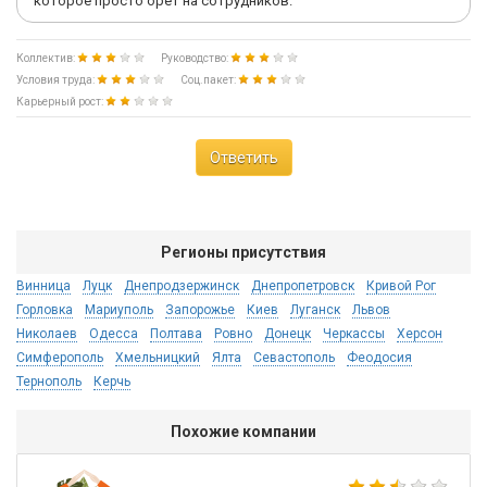
которое просто орет на сотрудников.
Коллектив:
Руководство:
Условия труда:
Соц.пакет:
Карьерный рост:
Ответить
Регионы присутствия
Винница
Луцк
Днепродзержинск
Днепропетровск
Кривой Рог
Горловка
Мариуполь
Запорожье
Киев
Луганск
Львов
Николаев
Одесса
Полтава
Ровно
Донецк
Черкассы
Херсон
Симферополь
Хмельницкий
Ялта
Севастополь
Феодосия
Тернополь
Керчь
Похожие компании
Sto