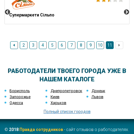
Супермаркети Сільпо
2
3
4
5
6
7
8
9
10
11
РАБОТОДАТЕЛИ ТВОЕГО ГОРОДА УЖЕ В
НАШЕМ КАТАЛОГЕ
Борисполь
Днепропетровск
Донецк
Запорожье
Киев
Львов
Одесса
Харьков
Полный список городов
©
2018
Правда сотрудников
- сайт отзывов о работодателях.