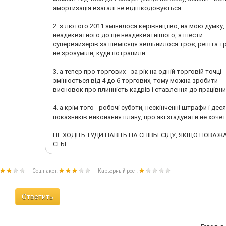
несет???!!!Складуется впичетления, что руководителей
амортизація взагалі не відшкодовується
ставят по принципу,чем дурней человек тем легче сним
работать. Компания конкурентноспособна на внутрен
2. з лютого 2011 змінилося керівництво, на мою думку,
рынке за счет разумного менеджмента
неадекватного до ще неадекватнішого, з шести
организации,но,отношение к персоналу(наблюдение),н
супервайзерів за півмісяця звільнилося троє, решта т
к быдлу.Жаль, что имидж такой компании портит перс
не зрозуміли, куди потрапили
низким уровнем развития. И все те,кто оставляет зде
отзывы-собаки,лающие на караван,который,вопреки
3. а тепер про торгових - за рік на одній торговій точці
всему,шествует дальше.
змінюється від 4 до 6 торгових, тому можна зробити
висновок про плинність кадрів і ставлення до працівни
Совет всем-всем:если Ваш уровень достаточно высок
хотя бы выше среднего,или вы стимитесь к стабильнос
4. а крім того - робочі суботи, нескінченні штрафи і дес
многому другому, не тратьте попусту время в баядере,
показників виконання плану, про які згадувати не хочет
и эко ,это одна большая клаака.Персонал в компании-
ограничено-пассивен,перспективы отсутствуют,зароб
НЕ ХОДІТЬ ТУДИ НАВІТЬ НА СПІВБЕСІДУ, ЯКЩО ПОВАЖ
плата чуть выше средней-это факт.Карьерный рост -
СЕБЕ
профанация, процветает сплошное лизаблюдство: лю
должного высшего образования занимают руководящ
должности, от сюда - глупые распоряжения, которые
Соц.пакет:
Карьерный рост:
меняются в течение дня по несколько раз.
Ответить
Каким бы ни был результат Вашей деятельности внутр
компании,честную оплату по результату вы не