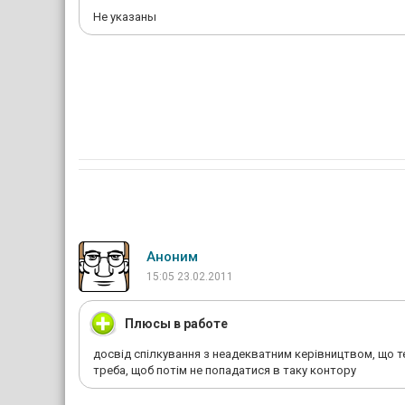
Не указаны
Аноним
15:05 23.02.2011
Плюсы в работе
досвід спілкування з неадекватним керівництвом, що 
треба, щоб потім не попадатися в таку контору