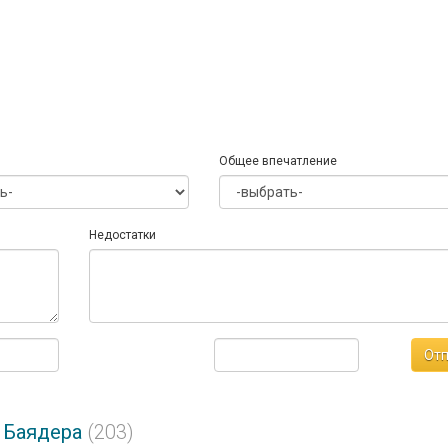
Общее впечатление
Недостатки
Отп
 Баядера
(203)