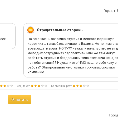
Город: г.
Отрицательные стороны
всех
На всю жизнь запомню стукача и мелкого воришку в
коротких штанах Стефанчишена Вадима. Не понимаю з
возвращать вора гНОПУ?? неужели начальство не вид
молодых сотрудниках перспектив? Или же там могут
работать стукачи и бездельники типа стефанчишена, э
нет объяснения?? Неужели это ЧМО нашло себе какую
работу? Обворовывал не столько торговых сколько
компанию.
Соц.пакет:
Карьерный рост:
Ответить
Город