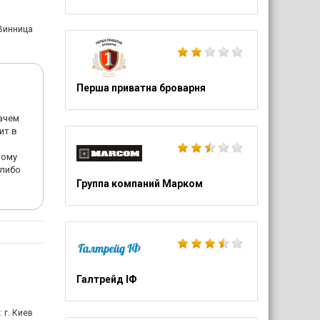
 Винница
Перша приватна броварня
ачем
ит в
тому
-либо
Группа компаний Марком
Галтрейд ІФ
: г. Киев