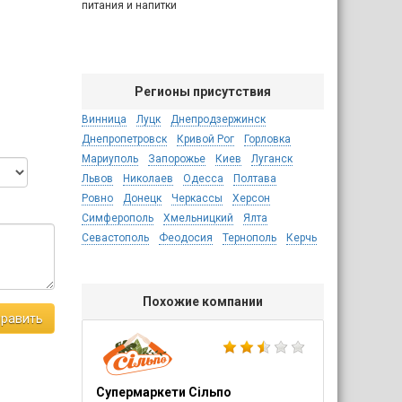
питания и напитки
Регионы присутствия
Винница
Луцк
Днепродзержинск
Днепропетровск
Кривой Рог
Горловка
Мариуполь
Запорожье
Киев
Луганск
Львов
Николаев
Одесса
Полтава
Ровно
Донецк
Черкассы
Херсон
Симферополь
Хмельницкий
Ялта
Севастополь
Феодосия
Тернополь
Керчь
Похожие компании
равить
Супермаркети Сільпо